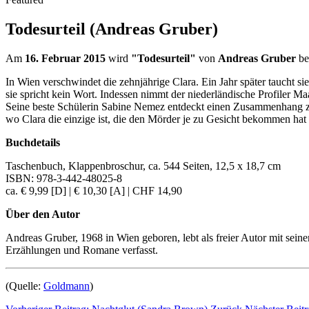
Todesurteil (Andreas Gruber)
Am
16. Februar 2015
wird
"Todesurteil"
von
Andreas Gruber
be
In Wien verschwindet die zehnjährige Clara. Ein Jahr später taucht s
sie spricht kein Wort. Indessen nimmt der niederländische Profiler
Seine beste Schülerin Sabine Nemez entdeckt einen Zusammenhang zwis
wo Clara die einzige ist, die den Mörder je zu Gesicht bekommen ha
Buchdetails
Taschenbuch, Klappenbroschur,
ca. 544 Seiten
,
12,5 x 18,7 cm
ISBN:
978-3-442-48025-8
ca.
€ 9,99 [D]
|
€ 10,30 [A]
|
CHF 14,90
Über den Autor
Andreas Gruber, 1968 in Wien geboren, lebt als freier Autor mit seiner
Erzählungen und Romane verfasst.
(Quelle:
Goldmann
)