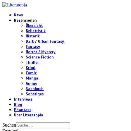
News
Rezensionen
Übersicht
Belletristik
Historik
Dark / Urban Fantasy
Fantasy
Horror / Mystery
Science Fiction
Thriller
Krimi
Comic
Manga
Anime
Sachbuch
Sonstiges
Interviews
Blog
Phantast
Über Literatopia
Suchen
Featured