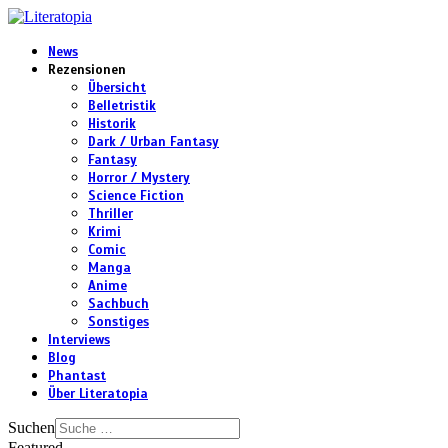
News
Rezensionen
Übersicht
Belletristik
Historik
Dark / Urban Fantasy
Fantasy
Horror / Mystery
Science Fiction
Thriller
Krimi
Comic
Manga
Anime
Sachbuch
Sonstiges
Interviews
Blog
Phantast
Über Literatopia
Suchen
Featured