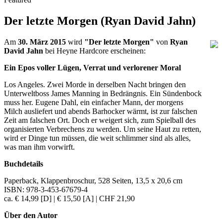
Der letzte Morgen (Ryan David Jahn)
Am
30. März 2015
wird
"Der letzte Morgen"
von
Ryan
David Jahn
bei Heyne Hardcore erscheinen:
Ein Epos voller Lügen, Verrat und verlorener Moral
Los Angeles. Zwei Morde in derselben Nacht bringen den
Unterweltboss James Manning in Bedrängnis. Ein Sündenbock
muss her. Eugene Dahl, ein einfacher Mann, der morgens
Milch ausliefert und abends Barhocker wärmt, ist zur falschen
Zeit am falschen Ort. Doch er weigert sich, zum Spielball des
organisierten Verbrechens zu werden. Um seine Haut zu retten,
wird er Dinge tun müssen, die weit schlimmer sind als alles,
was man ihm vorwirft.
Buchdetails
Paperback, Klappenbroschur,
528 Seiten
,
13,5 x 20,6 cm
ISBN:
978-3-453-67679-4
ca.
€ 14,99 [D]
|
€ 15,50 [A]
|
CHF 21,90
Über den Autor