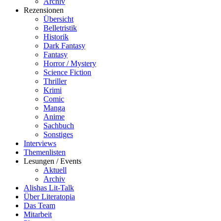
Archiv
Rezensionen
Übersicht
Belletristik
Historik
Dark Fantasy
Fantasy
Horror / Mystery
Science Fiction
Thriller
Krimi
Comic
Manga
Anime
Sachbuch
Sonstiges
Interviews
Themenlisten
Lesungen / Events
Aktuell
Archiv
Alishas Lit-Talk
Über Literatopia
Das Team
Mitarbeit