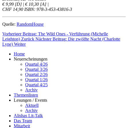
€ 9,99 [D] | € 10,30 [A] |
CHF 14,90 ISBN: 978-3-453-43816-3
Quelle:
RandomHouse
Vorheriger Beitrag: The Wild Ones - Verführung (Michelle
Leighton)
Zurück
Nächster Beitrag: Die zwölfte Nacht (Charlotte
Lyne)
Weiter
Home
Neuerscheinungen
Quartal 4/26
Quartal 3/26
Quartal 2/26
Quartal 1/26
Quartal 4/25
Archiv
Themenlisten
Lesungen / Events
Aktuell
Archiv
Alishas Lit-Talk
Das Team
Mitarbeit