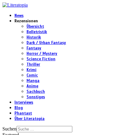
News
Rezensionen
Übersicht
Belletristik
Historik
Dark / Urban Fantasy
Fantasy
Horror / Mystery
Science Fiction
Thriller
Krimi
Comic
Manga
Anime
Sachbuch
Sonstiges
Interviews
Blog
Phantast
Über Literatopia
Suchen
Featured