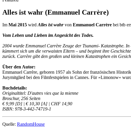
Alles ist wahr (Emmanuel Carrère)
Im
Mai 2015
wird
Alles ist wahr
von
Emmanuel Carrère
bei btb e
Vom Leben und Lieben im Angesicht des Todes.
2004 wurde Emmanuel Carrère Zeuge der Tsunami- Katastrophe. In de
kümmert sich um die verwaisten Eltern – und beginnt ihre Geschichte
zurück. Carrère gibt den großen und kleinen Katastrophen ein Gesicht
Über den Autor:
Emmanuel Carrère, geboren 1957 als Sohn der französischen Historiker
Jurymitglied bei den Filmfestspielen in Cannes. Für »Limonow« wurd
Buchdetails:
Originaltitel: D'autres vies que la mienne
Broschur, 256 Seiten
€ 9,99 [D] | € 10,30 [A] | CHF 14,90
ISBN: 978-3-442-74719-1
Quelle:
RandomHouse