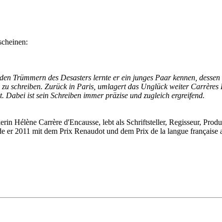
rscheinen:
n Trümmern des Desasters lernte er ein junges Paar kennen, dessen T
 zu schreiben. Zurück in Paris, umlagert das Unglück weiter Carrères L
. Dabei ist sein Schreiben immer präzise und zugleich ergreifend.
in Hélène Carrère d'Encausse, lebt als Schriftsteller, Regisseur, Pro
e er 2011 mit dem Prix Renaudot und dem Prix de la langue française 