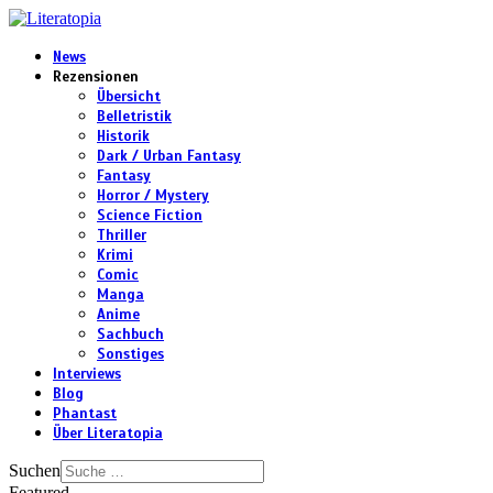
News
Rezensionen
Übersicht
Belletristik
Historik
Dark / Urban Fantasy
Fantasy
Horror / Mystery
Science Fiction
Thriller
Krimi
Comic
Manga
Anime
Sachbuch
Sonstiges
Interviews
Blog
Phantast
Über Literatopia
Suchen
Featured