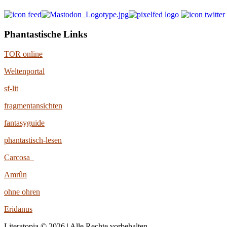
Phantastische Links
TOR online
Weltenportal
sf-lit
fragmentansichten
fantasyguide
phantastisch-lesen
Carcosa
Amrûn
ohne ohren
Eridanus
Literatopia © 2026 | Alle Rechte vorbehalten.