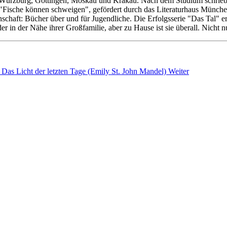
in Würzburg, Göttingen, Moskau und Krakau. Nach dem Studium schrieb
n "Fische können schweigen", gefördert durch das Literaturhaus Münche
chaft: Bücher über und für Jugendliche. Die Erfolgsserie "Das Tal" e
r in der Nähe ihrer Großfamilie, aber zu Hause ist sie überall. Nicht n
 Das Licht der letzten Tage (Emily St. John Mandel)
Weiter