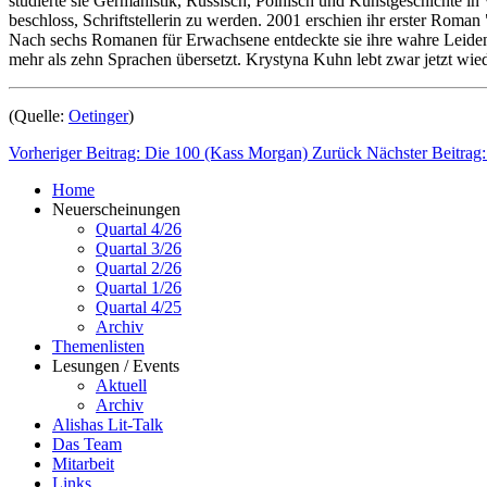
studierte sie Germanistik, Russisch, Polnisch und Kunstgeschichte 
beschloss, Schriftstellerin zu werden. 2001 erschien ihr erster Roma
Nach sechs Romanen für Erwachsene entdeckte sie ihre wahre Leidens
mehr als zehn Sprachen übersetzt. Krystyna Kuhn lebt zwar jetzt wiede
(Quelle:
Oetinger
)
Vorheriger Beitrag: Die 100 (Kass Morgan)
Zurück
Nächster Beitrag:
Home
Neuerscheinungen
Quartal 4/26
Quartal 3/26
Quartal 2/26
Quartal 1/26
Quartal 4/25
Archiv
Themenlisten
Lesungen / Events
Aktuell
Archiv
Alishas Lit-Talk
Das Team
Mitarbeit
Links