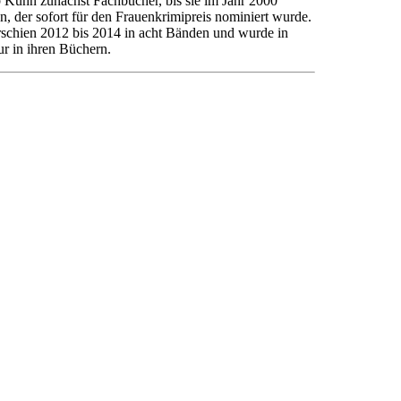
 Kuhn zunächst Fachbücher, bis sie im Jahr 2000
n, der sofort für den Frauenkrimipreis nominiert wurde.
rschien 2012 bis 2014 in acht Bänden und wurde in
ur in ihren Büchern.