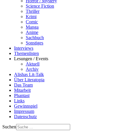
Horror / Mystery
Science Fiction
Thriller
Krimi
Comic
Manga
Anime
Sachbuch
Sonstiges
Interviews
Themenlisten
Lesungen / Events
Aktuell
Archiv
Alishas Lit-Talk
Über Literatopia
Das Team
Mitarbeit
Phantast
Links
Gewinnspiel
Impressum
Datenschutz
Suchen