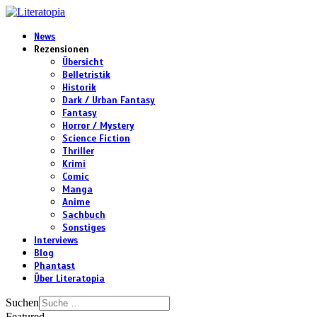
News
Rezensionen
Übersicht
Belletristik
Historik
Dark / Urban Fantasy
Fantasy
Horror / Mystery
Science Fiction
Thriller
Krimi
Comic
Manga
Anime
Sachbuch
Sonstiges
Interviews
Blog
Phantast
Über Literatopia
Suchen
Featured