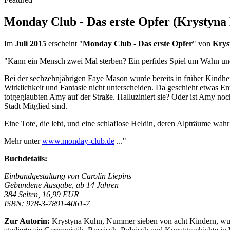
Monday Club - Das erste Opfer (Krystyna
Im
Juli 2015
erscheint "
Monday Club - Das erste Opfer
" von
Krys
"Kann ein Mensch zwei Mal sterben? Ein perfides Spiel um Wahn un
Bei der sechzehnjährigen Faye Mason wurde bereits in früher Kindheit 
Wirklichkeit und Fantasie nicht unterscheiden. Da geschieht etwas 
totgeglaubten Amy auf der Straße. Halluziniert sie? Oder ist Amy noc
Stadt Mitglied sind.
Eine Tote, die lebt, und eine schlaflose Heldin, deren Alpträume wah
Mehr unter
www.monday-club.de
..."
Buchdetails:
Einbandgestaltung von Carolin Liepins
Gebundene Ausgabe, ab 14 Jahren
384 Seiten, 16,99 EUR
ISBN: 978-3-7891-4061-7
Zur Autorin:
Krystyna Kuhn, Nummer sieben von acht Kindern, wurd