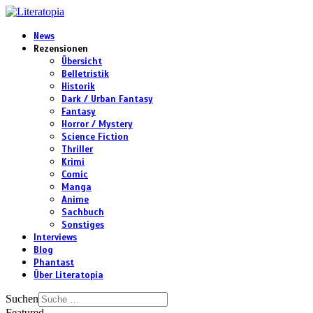
News
Rezensionen
Übersicht
Belletristik
Historik
Dark / Urban Fantasy
Fantasy
Horror / Mystery
Science Fiction
Thriller
Krimi
Comic
Manga
Anime
Sachbuch
Sonstiges
Interviews
Blog
Phantast
Über Literatopia
Suchen
Featured