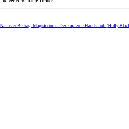
 fiktiver Form in ihre Thriller …
Nächster Beitrag: Magisterium - Der kupferne Handschuh (Holly Blac