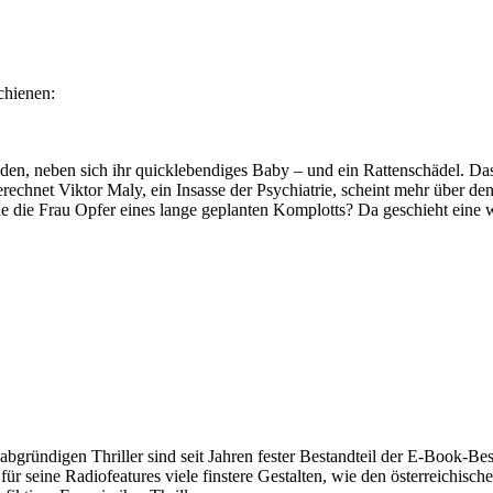
chienen:
en, neben sich ihr quicklebendiges Baby – und ein Rattenschädel. Das 
echnet Viktor Maly, ein Insasse der Psychiatrie, scheint mehr über de
e die Frau Opfer eines lange geplanten Komplotts? Da geschieht eine w
abgründigen Thriller sind seit Jahren fester Bestandteil der E-Book-Bests
für seine Radiofeatures viele finstere Gestalten, wie den österreichisc