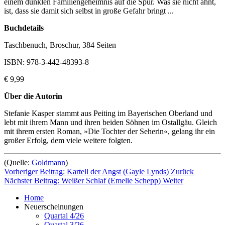
einem dunklen Familiengeheimnis auf die Spur. Was sie nicht ahnt,
ist, dass sie damit sich selbst in große Gefahr bringt ...
Buchdetails
Taschbenuch, Broschur, 384 Seiten
ISBN: 978-3-442-48393-8
€ 9,99
Über die Autorin
Stefanie Kasper stammt aus Peiting im Bayerischen Oberland und
lebt mit ihrem Mann und ihren beiden Söhnen im Ostallgäu. Gleich
mit ihrem ersten Roman, »Die Tochter der Seherin«, gelang ihr ein
großer Erfolg, dem viele weitere folgten.
(Quelle:
Goldmann
)
Vorheriger Beitrag: Kartell der Angst (Gayle Lynds)
Zurück
Nächster Beitrag: Weißer Schlaf (Emelie Schepp)
Weiter
Home
Neuerscheinungen
Quartal 4/26
Quartal 3/26