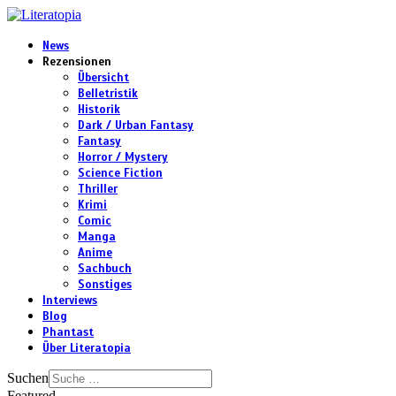
News
Rezensionen
Übersicht
Belletristik
Historik
Dark / Urban Fantasy
Fantasy
Horror / Mystery
Science Fiction
Thriller
Krimi
Comic
Manga
Anime
Sachbuch
Sonstiges
Interviews
Blog
Phantast
Über Literatopia
Suchen
Featured