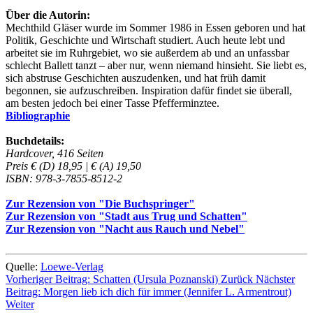
Über die Autorin:
Mechthild Gläser wurde im Sommer 1986 in Essen geboren und hat
Politik, Geschichte und Wirtschaft studiert. Auch heute lebt und
arbeitet sie im Ruhrgebiet, wo sie außerdem ab und an unfassbar
schlecht Ballett tanzt – aber nur, wenn niemand hinsieht. Sie liebt es,
sich abstruse Geschichten auszudenken, und hat früh damit
begonnen, sie aufzuschreiben. Inspiration dafür findet sie überall,
am besten jedoch bei einer Tasse Pfefferminztee.
Bibliographie
Buchdetails:
Hardcover, 416 Seiten
Preis € (D) 18,95 | € (A) 19,50
ISBN: 978-3-7855-8512-2
Zur Rezension von "Die Buchspringer"
Zur Rezension von "Stadt aus Trug und Schatten"
Zur Rezension von "Nacht aus Rauch und Nebel"
Quelle:
Loewe-Verlag
Vorheriger Beitrag: Schatten (Ursula Poznanski)
Zurück
Nächster
Beitrag: Morgen lieb ich dich für immer (Jennifer L. Armentrout)
Weiter