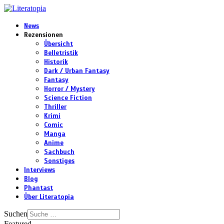
News
Rezensionen
Übersicht
Belletristik
Historik
Dark / Urban Fantasy
Fantasy
Horror / Mystery
Science Fiction
Thriller
Krimi
Comic
Manga
Anime
Sachbuch
Sonstiges
Interviews
Blog
Phantast
Über Literatopia
Suchen
Featured