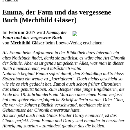
Emma, der Faun und das vergessene
Buch (Mechthild Gläser)
Im
Februar 2017
wird
Emma, der
Faun und das vergessene Buch
von
Mechthild Gläser
beim Loewe-Verlag erscheinen:
Als Emma beim Aufräumen in der Bibliothek ihres Internats ein
altes Notizbuch findet, denkt sie zunächst, es wäre eine Art Chronik
der Schule. Aber es ist genau umgekehrt: Alles, was man in dieses
Buch hineinschreibt, wird tatsächlich wahr.
Natürlich beginnt Emma sofort damit, den Schulalltag auf Schloss
Stolzenburg ein wenig zu „korrigieren“. Doch nichts geschieht so,
wie sie es sich gedacht hat. Zumal auch schon früher Chronisten
das Buch genutzt haben. Zum Beispiel eine junge Engländerin, die
Ende des 18. Jahrhunderts ein Märchen über einen Faun verfasst
hat und später eine erfolgreiche Schriftstellerin wurde. Oder Gina,
die vor vier Jahren plötzlich verschwand, nachdem sie ihre
Geheimnisse der Chronik anvertraut hatte.
Als sich jetzt auch noch Ginas Bruder Darcy einmischt, ist das
Chaos perfekt. Denn Emma und Darcy sind einander in herzlicher
Abneigung zugetan – zumindest glauben das die beiden.