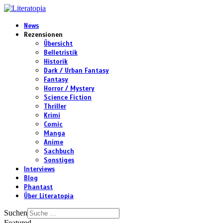
News
Rezensionen
Übersicht
Belletristik
Historik
Dark / Urban Fantasy
Fantasy
Horror / Mystery
Science Fiction
Thriller
Krimi
Comic
Manga
Anime
Sachbuch
Sonstiges
Interviews
Blog
Phantast
Über Literatopia
Suchen
Featured