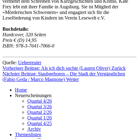
vermehrt dem Schreiben von Kurzgeschichten und Krimis. Kate
Frey lebt mit ihrer Familie in Augsburg. Sie ist Mitglied der
»Mörderischen Schwestern« und engagiert sich für die
Leseförderung von Kindern im Verein Lesewelt e.V.
Buchdetails:
Hardcover, 320 Seiten
Preis € (D) 14,95
ISBN: 978-3-7641-7066-0
Quelle:
Ueberreuter
Vorheriger Beitrag: Als ich dich suchte (Lauren Oliver)
Zurück
Nächster Beitrag: Staubgeboren – Die Stadt der Vergänglichen
(Fabio Geda / Marco Magnone)
Weiter
Home
Neuerscheinungen
Quartal 4/26
Quartal 3/26
Quartal 2/26
Quartal 1/26
Quartal 4/25
Archiv
Themenlisten