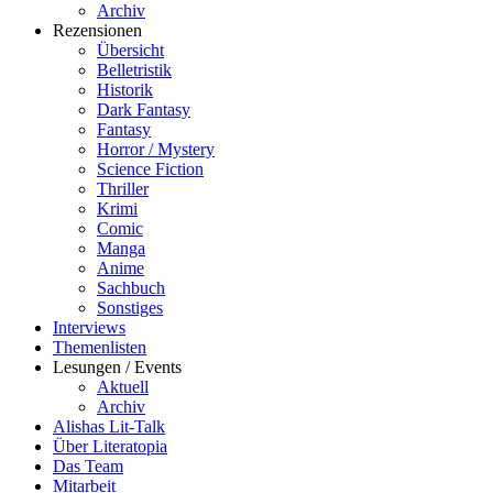
Archiv
Rezensionen
Übersicht
Belletristik
Historik
Dark Fantasy
Fantasy
Horror / Mystery
Science Fiction
Thriller
Krimi
Comic
Manga
Anime
Sachbuch
Sonstiges
Interviews
Themenlisten
Lesungen / Events
Aktuell
Archiv
Alishas Lit-Talk
Über Literatopia
Das Team
Mitarbeit