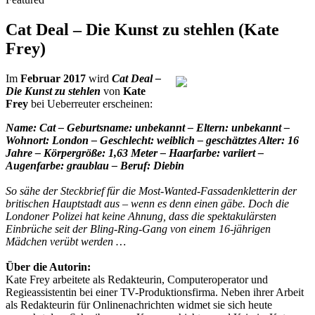
Cat Deal – Die Kunst zu stehlen (Kate
Frey)
Im
Februar 2017
wird
Cat Deal –
Die Kunst zu stehlen
von
Kate
Frey
bei Ueberreuter erscheinen:
Name: Cat – Geburtsname: unbekannt – Eltern: unbekannt –
Wohnort: London – Geschlecht: weiblich – geschätztes Alter: 16
Jahre – Körpergröße: 1,63 Meter – Haarfarbe: variiert –
Augenfarbe: graublau – Beruf: Diebin
So sähe der Steckbrief für die Most-Wanted-Fassadenkletterin der
britischen Hauptstadt aus – wenn es denn einen gäbe. Doch die
Londoner Polizei hat keine Ahnung, dass die spektakulärsten
Einbrüche seit der Bling-Ring-Gang von einem 16-jährigen
Mädchen verübt werden …
Über die Autorin:
Kate Frey arbeitete als Redakteurin, Computeroperator und
Regieassistentin bei einer TV-Produktionsfirma. Neben ihrer Arbeit
als Redakteurin für Onlinenachrichten widmet sie sich heute