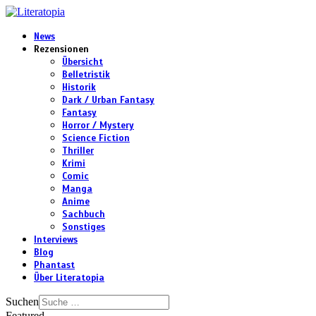
News
Rezensionen
Übersicht
Belletristik
Historik
Dark / Urban Fantasy
Fantasy
Horror / Mystery
Science Fiction
Thriller
Krimi
Comic
Manga
Anime
Sachbuch
Sonstiges
Interviews
Blog
Phantast
Über Literatopia
Suchen
Featured