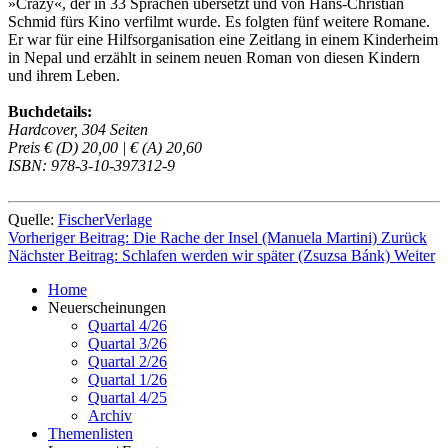
»Crazy«, der in 33 Sprachen übersetzt und von Hans-Christian
Schmid fürs Kino verfilmt wurde. Es folgten fünf weitere Romane.
Er war für eine Hilfsorganisation eine Zeitlang in einem Kinderheim
in Nepal und erzählt in seinem neuen Roman von diesen Kindern
und ihrem Leben.
Buchdetails:
Hardcover, 304 Seiten
Preis € (D) 20,00 | € (A) 20,60
ISBN: 978-3-10-397312-9
Quelle:
FischerVerlage
Vorheriger Beitrag: Die Rache der Insel (Manuela Martini)
Zurück
Nächster Beitrag: Schlafen werden wir später (Zsuzsa Bánk)
Weiter
Home
Neuerscheinungen
Quartal 4/26
Quartal 3/26
Quartal 2/26
Quartal 1/26
Quartal 4/25
Archiv
Themenlisten