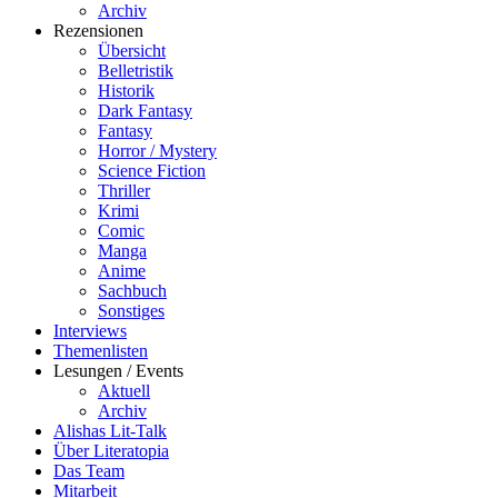
Archiv
Rezensionen
Übersicht
Belletristik
Historik
Dark Fantasy
Fantasy
Horror / Mystery
Science Fiction
Thriller
Krimi
Comic
Manga
Anime
Sachbuch
Sonstiges
Interviews
Themenlisten
Lesungen / Events
Aktuell
Archiv
Alishas Lit-Talk
Über Literatopia
Das Team
Mitarbeit