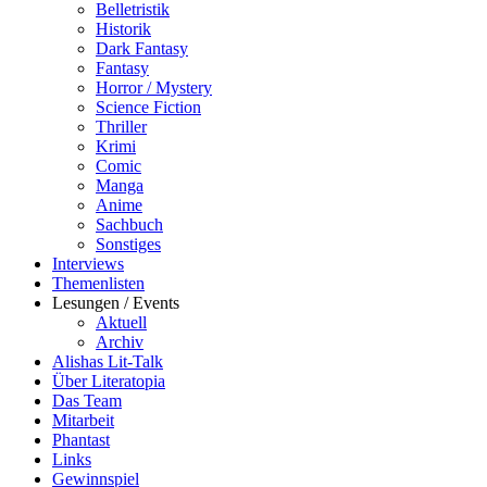
Belletristik
Historik
Dark Fantasy
Fantasy
Horror / Mystery
Science Fiction
Thriller
Krimi
Comic
Manga
Anime
Sachbuch
Sonstiges
Interviews
Themenlisten
Lesungen / Events
Aktuell
Archiv
Alishas Lit-Talk
Über Literatopia
Das Team
Mitarbeit
Phantast
Links
Gewinnspiel