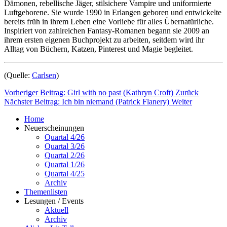
Dämonen, rebellische Jäger, stilsichere Vampire und uniformierte
Luftgeborene. Sie wurde 1990 in Erlangen geboren und entwickelte
bereits früh in ihrem Leben eine Vorliebe für alles Übernatürliche.
Inspiriert von zahlreichen Fantasy-Romanen begann sie 2009 an
ihrem ersten eigenen Buchprojekt zu arbeiten, seitdem wird ihr
Alltag von Büchern, Katzen, Pinterest und Magie begleitet.
(Quelle:
Carlsen
)
Vorheriger Beitrag: Girl with no past (Kathryn Croft)
Zurück
Nächster Beitrag: Ich bin niemand (Patrick Flanery)
Weiter
Home
Neuerscheinungen
Quartal 4/26
Quartal 3/26
Quartal 2/26
Quartal 1/26
Quartal 4/25
Archiv
Themenlisten
Lesungen / Events
Aktuell
Archiv