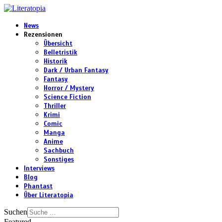
News
Rezensionen
Übersicht
Belletristik
Historik
Dark / Urban Fantasy
Fantasy
Horror / Mystery
Science Fiction
Thriller
Krimi
Comic
Manga
Anime
Sachbuch
Sonstiges
Interviews
Blog
Phantast
Über Literatopia
Suchen
Featured