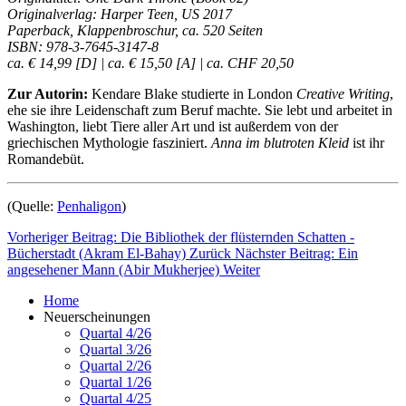
Originalverlag: Harper Teen, US 2017
Paperback, Klappenbroschur, ca. 520 Seiten
ISBN: 978-3-7645-3147-8
ca. € 14,99 [D] | ca. € 15,50 [A] | ca. CHF 20,50
Zur Autorin:
Kendare Blake studierte in London
Creative Writing
,
ehe sie ihre Leidenschaft zum Beruf machte. Sie lebt und arbeitet in
Washington, liebt Tiere aller Art und ist außerdem von der
griechischen Mythologie fasziniert.
Anna im blutroten Kleid
ist ihr
Romandebüt.
(Quelle:
Penhaligon
)
Vorheriger Beitrag: Die Bibliothek der flüsternden Schatten -
Bücherstadt (Akram El-Bahay)
Zurück
Nächster Beitrag: Ein
angesehener Mann (Abir Mukherjee)
Weiter
Home
Neuerscheinungen
Quartal 4/26
Quartal 3/26
Quartal 2/26
Quartal 1/26
Quartal 4/25