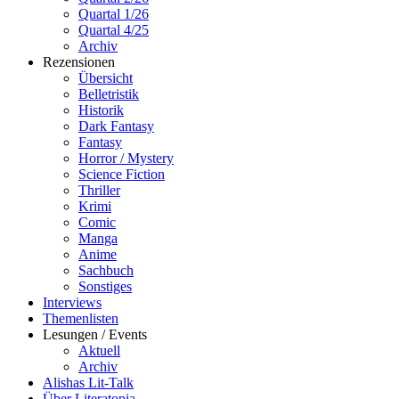
Quartal 1/26
Quartal 4/25
Archiv
Rezensionen
Übersicht
Belletristik
Historik
Dark Fantasy
Fantasy
Horror / Mystery
Science Fiction
Thriller
Krimi
Comic
Manga
Anime
Sachbuch
Sonstiges
Interviews
Themenlisten
Lesungen / Events
Aktuell
Archiv
Alishas Lit-Talk
Über Literatopia