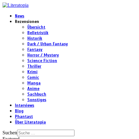
News
Rezensionen
Übersicht
Belletristik
Historik
Dark / Urban Fantasy
Fantasy
Horror / Mystery
Science Fiction
Thriller
Krimi
Comic
Manga
Anime
Sachbuch
Sonstiges
Interviews
Blog
Phantast
Über Literatopia
Suchen
Featured