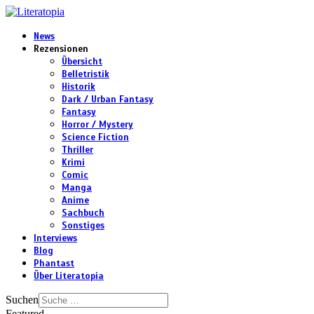
News
Rezensionen
Übersicht
Belletristik
Historik
Dark / Urban Fantasy
Fantasy
Horror / Mystery
Science Fiction
Thriller
Krimi
Comic
Manga
Anime
Sachbuch
Sonstiges
Interviews
Blog
Phantast
Über Literatopia
Suchen
Featured