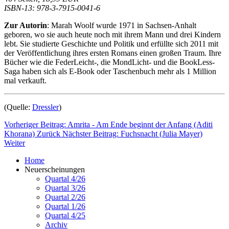
ISBN-13: 978-3-7915-0041-6
Zur Autorin
: Marah Woolf wurde 1971 in Sachsen-Anhalt
geboren, wo sie auch heute noch mit ihrem Mann und drei Kindern
lebt. Sie studierte Geschichte und Politik und erfüllte sich 2011 mit
der Veröffentlichung ihres ersten Romans einen großen Traum. Ihre
Bücher wie die FederLeicht-, die MondLicht- und die BookLess-
Saga haben sich als E-Book oder Taschenbuch mehr als 1 Million
mal verkauft.
(Quelle:
Dressler
)
Vorheriger Beitrag: Amrita - Am Ende beginnt der Anfang (Aditi
Khorana)
Zurück
Nächster Beitrag: Fuchsnacht (Julia Mayer)
Weiter
Home
Neuerscheinungen
Quartal 4/26
Quartal 3/26
Quartal 2/26
Quartal 1/26
Quartal 4/25
Archiv