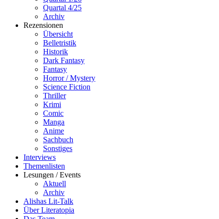
Quartal 4/25
Archiv
Rezensionen
Übersicht
Belletristik
Historik
Dark Fantasy
Fantasy
Horror / Mystery
Science Fiction
Thriller
Krimi
Comic
Manga
Anime
Sachbuch
Sonstiges
Interviews
Themenlisten
Lesungen / Events
Aktuell
Archiv
Alishas Lit-Talk
Über Literatopia
Das Team