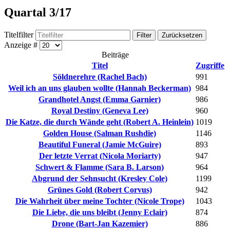
Quartal 3/17
Titelfilter
Filter
Zurücksetzen
Anzeige #
Beiträge
Titel
Zugriffe
Söldnerehre (Rachel Bach)
991
Weil ich an uns glauben wollte (Hannah Beckerman)
984
Grandhotel Angst (Emma Garnier)
986
Royal Destiny (Geneva Lee)
960
Die Katze, die durch Wände geht (Robert A. Heinlein)
1019
Golden House (Salman Rushdie)
1146
Beautiful Funeral (Jamie McGuire)
893
Der letzte Verrat (Nicola Moriarty)
947
Schwert & Flamme (Sara B. Larson)
964
Abgrund der Sehnsucht (Kresley Cole)
1199
Grünes Gold (Robert Corvus)
942
Die Wahrheit über meine Tochter (Nicole Trope)
1043
Die Liebe, die uns bleibt (Jenny Eclair)
874
Drone (Bart-Jan Kazemier)
886