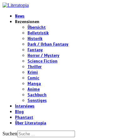
News
Rezensionen
Übersicht
Belletristik
Historik
Dark / Urban Fantasy
Fantasy
Horror / Mystery
Science Fiction
Thriller
Krimi
Comic
Manga
Anime
Sachbuch
Sonstiges
Interviews
Blog
Phantast
Über Literatopia
Suchen