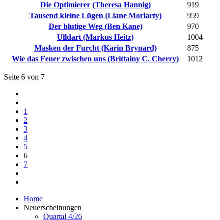
Die Optimierer (Theresa Hannig)
919
Tausend kleine Lügen (Liane Moriarty)
959
Der blutige Weg (Ben Kane)
970
Ulldart (Markus Heitz)
1004
Masken der Furcht (Karin Brynard)
875
Wie das Feuer zwischen uns (Brittainy C. Cherry)
1012
Seite 6 von 7
1
2
3
4
5
6
7
Home
Neuerscheinungen
Quartal 4/26