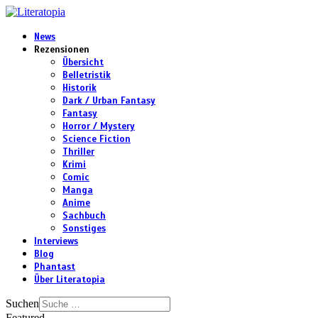
News
Rezensionen
Übersicht
Belletristik
Historik
Dark / Urban Fantasy
Fantasy
Horror / Mystery
Science Fiction
Thriller
Krimi
Comic
Manga
Anime
Sachbuch
Sonstiges
Interviews
Blog
Phantast
Über Literatopia
Suchen
Featured