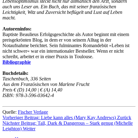
Lebensoptimismus steckt nicht nur allmählich den Arzt, sondern
auch uns Leser an. Ein Buch, das mit seiner französischen
Leichtigkeit, Witz und Zuversicht beflügelt und Lust auf Leben
macht.
Autoreninfos:
Baptiste Beaulieus Erfolgsgeschichte als Autor beginnt mit einem
preisgekrönten Blog, in dem er von seinem Alltag in der
Notaufnahme berichtet. Sein fulminantes Romandebüt »Leben ist
nicht schwer« war ein internationaler Bestseller. Wenn er nicht
schreibt, arbeitet er in einer Praxis in Toulouse.
Bibliographie
Buchdetails:
Taschenbuch, 336 Seiten
Aus dem Französischen von Marlene Frucht
Preis € (D) 14,00 | € (A) 14,40
ISBN: 978-3-596-03642-4
Quelle:
Fischer Verlage
Vorheriger Beitrag: Liebe kann alles (Mary Kay Andrews)
Zurück
Nächster Beitrag: Tall, Dark & Dangerous – Stark genug (Michelle
Leighton)
Weiter