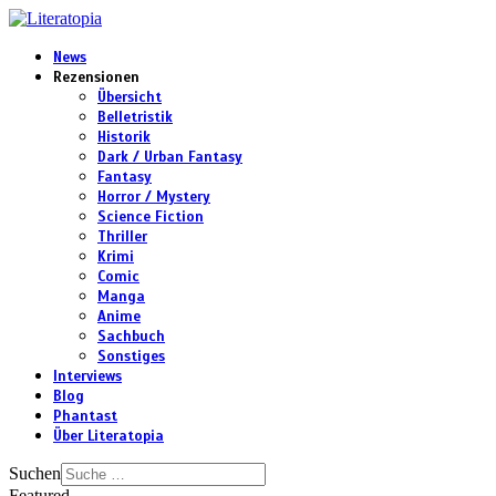
News
Rezensionen
Übersicht
Belletristik
Historik
Dark / Urban Fantasy
Fantasy
Horror / Mystery
Science Fiction
Thriller
Krimi
Comic
Manga
Anime
Sachbuch
Sonstiges
Interviews
Blog
Phantast
Über Literatopia
Suchen
Featured