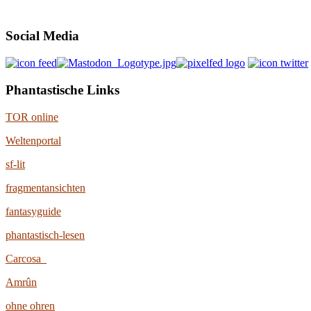
Social Media
Phantastische Links
TOR online
Weltenportal
sf-lit
fragmentansichten
fantasyguide
phantastisch-lesen
Carcosa
Amrûn
ohne ohren