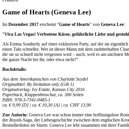
Game of Hearts (Geneva Lee)
Im
Dezember 2017
erscheint "
Game of Hearts
" von
Geneva Lee
:
"
Viva Las Vegas! Verbotene Küsse, gefährliche Liebe und gestohle
Als Emma Southerly auf einer exklusiven Party, auf der sie eigentlich 
einen Takt schneller. Wer ist dieser Mann mit dem raubtierhaften Cha
die sie so schnell nicht vergessen wird – auch, weil es am nächsten
die ganze Nacht bei ihr, oder etwa nicht?"
Buchdetails:
Aus dem Amerikanischen von Charlotte Seydel
Originaltitel: By Invitation only (Gilt 1)
Originalverlag: Ivy Estate, Kansas City 2016
Paperback, Klappenbroschur, ca. 300 Seiten
ISBN: 978-3-7341-0483-1
ca. € 9,99 [D] | ca. € 10,30 [A] | ca. CHF 13,90
Zur Autorin
: Geneva Lee war schon immer eine hoffnungslose Romant
der
Royals
-Saga, der Liebesgeschichte zwischen dem englischen Kronpr
Bestsellerlisten im Sturm. Geneva Lee lebt zusammen mit ihrer Famili