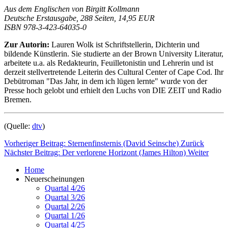
Aus dem Englischen von Birgitt Kollmann
Deutsche Erstausgabe, 288 Seiten, 14,95 EUR
ISBN 978-3-423-64035-0
Zur Autorin:
Lauren Wolk ist Schriftstellerin, Dichterin und
bildende Künstlerin. Sie studierte an der Brown University Literatur,
arbeitete u.a. als Redakteurin, Feuilletonistin und Lehrerin und ist
derzeit stellvertretende Leiterin des Cultural Center of Cape Cod. Ihr
Debütroman "Das Jahr, in dem ich lügen lernte" wurde von der
Presse hoch gelobt und erhielt den Luchs von DIE ZEIT und Radio
Bremen.
(Quelle:
dtv
)
Vorheriger Beitrag: Sternenfinsternis (David Seinsche)
Zurück
Nächster Beitrag: Der verlorene Horizont (James Hilton)
Weiter
Home
Neuerscheinungen
Quartal 4/26
Quartal 3/26
Quartal 2/26
Quartal 1/26
Quartal 4/25