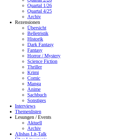
Quartal 1/26
Quartal 4/25
Archiv
Rezensionen
Übersicht
Belletristik
Historik
Dark Fantasy
Fantasy
Horror / Mystery
Science Fiction
Thriller
Krimi
Comic
Manga
Anime
Sachbuch
Sonstiges
Interviews
Themenlisten
Lesungen / Events
Aktuell
Archiv
Alishas Lit-Talk