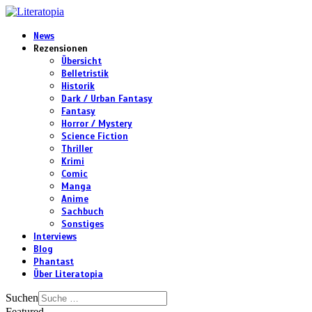
News
Rezensionen
Übersicht
Belletristik
Historik
Dark / Urban Fantasy
Fantasy
Horror / Mystery
Science Fiction
Thriller
Krimi
Comic
Manga
Anime
Sachbuch
Sonstiges
Interviews
Blog
Phantast
Über Literatopia
Suchen
Featured