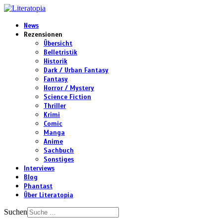
News
Rezensionen
Übersicht
Belletristik
Historik
Dark / Urban Fantasy
Fantasy
Horror / Mystery
Science Fiction
Thriller
Krimi
Comic
Manga
Anime
Sachbuch
Sonstiges
Interviews
Blog
Phantast
Über Literatopia
Suchen