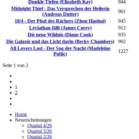
Dunkle Tiefen (Elizabeth Kay)
944
Midnight Thief - Das Versprechen der Heilerin
961
(Andreas Dutter)
18/4 - Der Pfad des Rächers (Zhou Haohui)
945
Leviathan fällt (James Corey)
912
Die neue Wildnis (Diane Cook)
935
Die Galaxie und das Licht darin (Becky Chambers)
902
All Lovers Lost - Der Sog der Nacht (Madeleine
1227
Puljic)
Seite 1 von 2
1
2
Home
Neuerscheinungen
Quartal 4/26
Quartal 3/26
Quartal 2/26