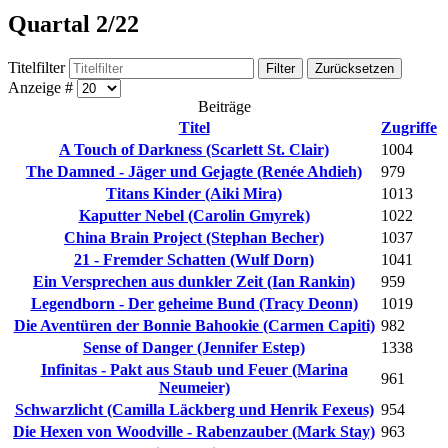
Quartal 2/22
Titelfilter
Filter
Zurücksetzen
Anzeige #
Beiträge
Titel
Zugriffe
A Touch of Darkness (Scarlett St. Clair)
1004
The Damned - Jäger und Gejagte (Renée Ahdieh)
979
Titans Kinder (Aiki Mira)
1013
Kaputter Nebel (Carolin Gmyrek)
1022
China Brain Project (Stephan Becher)
1037
21 - Fremder Schatten (Wulf Dorn)
1041
Ein Versprechen aus dunkler Zeit (Ian Rankin)
959
Legendborn - Der geheime Bund (Tracy Deonn)
1019
Die Aventüren der Bonnie Bahookie (Carmen Capiti)
982
Sense of Danger (Jennifer Estep)
1338
Infinitas - Pakt aus Staub und Feuer (Marina
961
Neumeier)
Schwarzlicht (Camilla Läckberg und Henrik Fexeus)
954
Die Hexen von Woodville - Rabenzauber (Mark Stay)
963