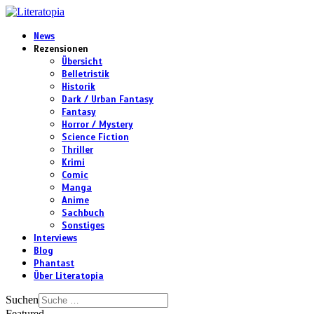
News
Rezensionen
Übersicht
Belletristik
Historik
Dark / Urban Fantasy
Fantasy
Horror / Mystery
Science Fiction
Thriller
Krimi
Comic
Manga
Anime
Sachbuch
Sonstiges
Interviews
Blog
Phantast
Über Literatopia
Suchen
Featured