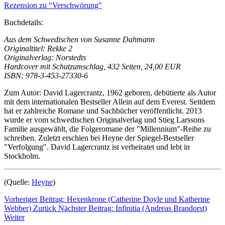
Rezension zu "Verschwörung"
Buchdetails:
Aus dem Schwedischen von Susanne Dahmann
Originaltitel: Rekke 2
Originalverlag: Norstedts
Hardcover mit Schutzumschlag, 432 Seiten, 24,00 EUR
ISBN: 978-3-453-27330-6
Zum Autor: David Lagercrantz, 1962 geboren, debütierte als Autor
mit dem internationalen Bestseller Allein auf dem Everest. Seitdem
hat er zahlreiche Romane und Sachbücher veröffentlicht. 2013
wurde er vom schwedischen Originalverlag und Stieg Larssons
Familie ausgewählt, die Folgeromane der "Millennium"-Reihe zu
schreiben. Zuletzt erschien bei Heyne der Spiegel-Bestseller
"Verfolgung". David Lagercrantz ist verheiratet und lebt in
Stockholm.
(Quelle:
Heyne
)
Vorheriger Beitrag: Hexenkrone (Catherine Doyle und Katherine
Webber)
Zurück
Nächster Beitrag: Infinitia (Andreas Brandorst)
Weiter