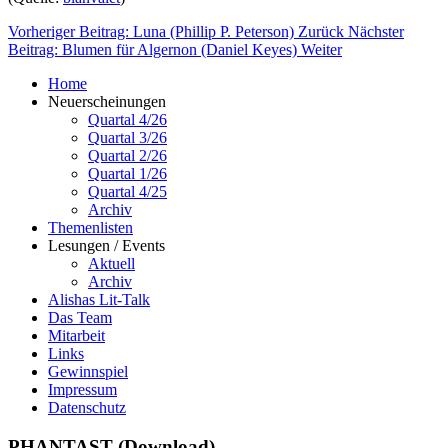
Vorheriger Beitrag: Luna (Phillip P. Peterson)
Zurück
Nächster
Beitrag: Blumen für Algernon (Daniel Keyes)
Weiter
Home
Neuerscheinungen
Quartal 4/26
Quartal 3/26
Quartal 2/26
Quartal 1/26
Quartal 4/25
Archiv
Themenlisten
Lesungen / Events
Aktuell
Archiv
Alishas Lit-Talk
Das Team
Mitarbeit
Links
Gewinnspiel
Impressum
Datenschutz
PHANTAST (Download)