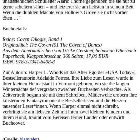
unausstehlichen Schulleiter Alaric Thorne gegenüber, die sie nur zu
gerne scheitern sähen – und letzterer sie am liebsten in seinem Bett.
Wenn die dunklen Mächte von Hollow’s Grove sie nicht vorher
töten …"
Buchdetails:
Reihe: Coven-Dilogie, Band 1
Originaltitel: The Coven (01 The Coven of Bones)
Aus dem Amerikanischen von Ulrike Gerstner, Sebastian Otterbach
Paperback, Klappenbroschur, 368 Seiten, 17,00 EUR
ISBN: 978-3-7341-6408-8
Zur Autorin: Harper L. Woods ist das Alter Ego der »USA Today«-
Bestsellerautorin Adelaide Forrest. Ihre Liebe zum Lesen wurde in
ihrer kleinen Heimatstadt in Vermont geboren, wo sie die langen
Winternächte tief vergraben zwischen Buchseiten verbrachte. Als
Zeitvertreib begann sie mit dem Schreiben. Mittlerweile erobern ihre
knisternden Fantasyromane die Bestsellerlisten und die Herzen
tausender Leser*innen. Wenn Harper einmal nicht schreibt,
verbringt sie am liebsten Zeit mit ihren zwei kleinen Kindern und
ihrem Hund, träumt vom Bereisen ferner Länder oder entwirft
Buchcover.
(Quelle:
blanvalet
)