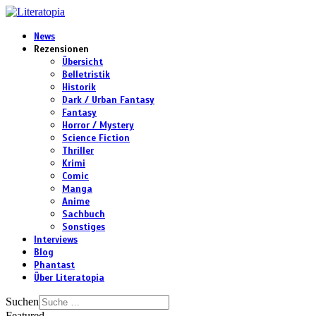
News
Rezensionen
Übersicht
Belletristik
Historik
Dark / Urban Fantasy
Fantasy
Horror / Mystery
Science Fiction
Thriller
Krimi
Comic
Manga
Anime
Sachbuch
Sonstiges
Interviews
Blog
Phantast
Über Literatopia
Suchen
Featured