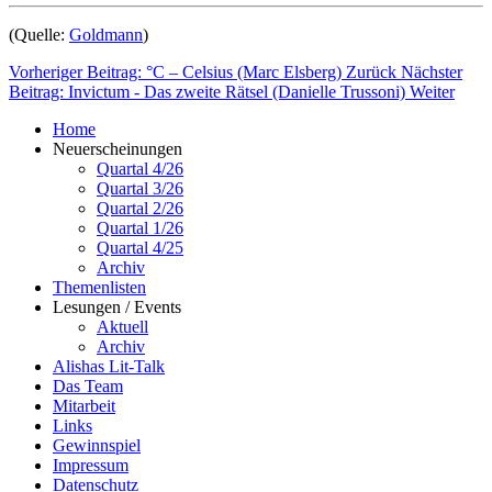
(Quelle:
Goldmann
)
Vorheriger Beitrag: °C – Celsius (Marc Elsberg)
Zurück
Nächster
Beitrag: Invictum - Das zweite Rätsel (Danielle Trussoni)
Weiter
Home
Neuerscheinungen
Quartal 4/26
Quartal 3/26
Quartal 2/26
Quartal 1/26
Quartal 4/25
Archiv
Themenlisten
Lesungen / Events
Aktuell
Archiv
Alishas Lit-Talk
Das Team
Mitarbeit
Links
Gewinnspiel
Impressum
Datenschutz