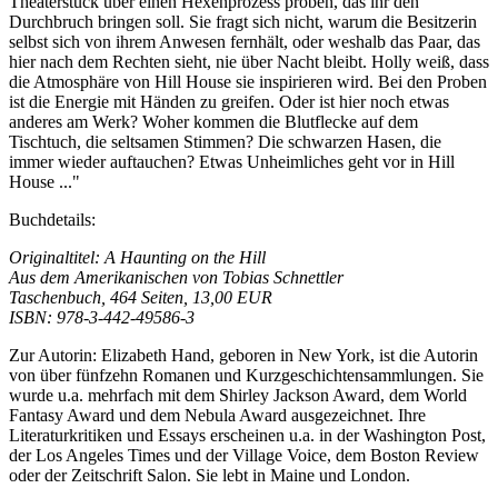
Theaterstück über einen Hexenprozess proben, das ihr den
Durchbruch bringen soll. Sie fragt sich nicht, warum die Besitzerin
selbst sich von ihrem Anwesen fernhält, oder weshalb das Paar, das
hier nach dem Rechten sieht, nie über Nacht bleibt. Holly weiß, dass
die Atmosphäre von Hill House sie inspirieren wird. Bei den Proben
ist die Energie mit Händen zu greifen. Oder ist hier noch etwas
anderes am Werk? Woher kommen die Blutflecke auf dem
Tischtuch, die seltsamen Stimmen? Die schwarzen Hasen, die
immer wieder auftauchen? Etwas Unheimliches geht vor in Hill
House ..."
Buchdetails:
Originaltitel: A Haunting on the Hill
Aus dem Amerikanischen von Tobias Schnettler
Taschenbuch, 464 Seiten, 13,00 EUR
ISBN: 978-3-442-49586-3
Zur Autorin: Elizabeth Hand, geboren in New York, ist die Autorin
von über fünfzehn Romanen und Kurzgeschichtensammlungen. Sie
wurde u.a. mehrfach mit dem Shirley Jackson Award, dem World
Fantasy Award und dem Nebula Award ausgezeichnet. Ihre
Literaturkritiken und Essays erscheinen u.a. in der Washington Post,
der Los Angeles Times und der Village Voice, dem Boston Review
oder der Zeitschrift Salon. Sie lebt in Maine und London.