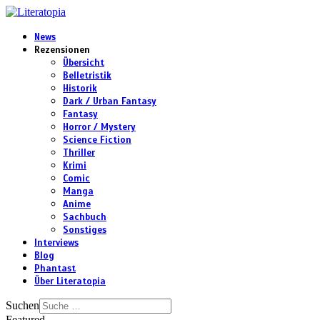
News
Rezensionen
Übersicht
Belletristik
Historik
Dark / Urban Fantasy
Fantasy
Horror / Mystery
Science Fiction
Thriller
Krimi
Comic
Manga
Anime
Sachbuch
Sonstiges
Interviews
Blog
Phantast
Über Literatopia
Suchen
Featured