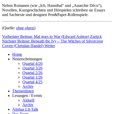
Neben Romanen (wie „Ich, Hannibal“ und „Anarchie Déco“),
Novellen, Kurzgeschichten und Hörspielen schreiben sie Essays
und Sachtexte und designen Pen&Paper-Rollenspiele.
(Quelle:
ohne ohren
)
Vorheriger Beitrag: Mal goes to War (Edward Ashton)
Zurück
Nächster Beitrag: Beneath the Ivy – The Witches of Silvercrest
Coven (Christian Handel)
Weiter
Home
Neuerscheinungen
Quartal 4/26
Quartal 3/26
Quartal 2/26
Quartal 1/26
Quartal 4/25
Archiv
Themenlisten
Lesungen / Events
Aktuell
Archiv
Alishas Lit-Talk
Das Team