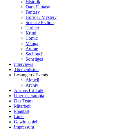
Historik
Dark Fantasy
Fantasy
Horror / Mystery
Science Fiction
Thriller
Krimi
Comic
Manga
Anime
Sachbuch
Sonstiges
Interviews
Themenlisten
Lesungen / Events
Aktuell
Archiv
Alishas Lit-Talk
Über Literatopia
Das Team
Mitarbeit
Phantast
Links
Gewinnspiel
Impressum