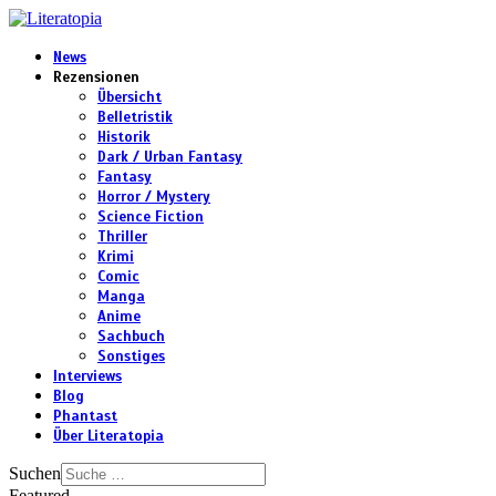
News
Rezensionen
Übersicht
Belletristik
Historik
Dark / Urban Fantasy
Fantasy
Horror / Mystery
Science Fiction
Thriller
Krimi
Comic
Manga
Anime
Sachbuch
Sonstiges
Interviews
Blog
Phantast
Über Literatopia
Suchen
Featured