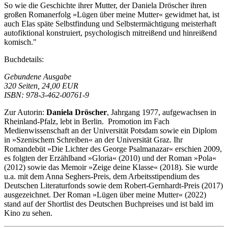
So wie die Geschichte ihrer Mutter, der Daniela Dröscher ihren
großen Romanerfolg »Lügen über meine Mutter« gewidmet hat, ist
auch Elas späte Selbstfindung und Selbstermächtigung meisterhaft
autofiktional konstruiert, psychologisch mitreißend und hinreißend
komisch."
Buchdetails:
Gebundene Ausgabe
320 Seiten, 24,00 EUR
ISBN: 978-3-462-00761-9
Zur Autorin:
Daniela Dröscher
, Jahrgang 1977, aufgewachsen in
Rheinland-Pfalz, lebt in Berlin. Promotion im Fach
Medienwissenschaft an der Universität Potsdam sowie ein Diplom
in »Szenischem Schreiben« an der Universität Graz. Ihr
Romandebüt »Die Lichter des George Psalmanazar« erschien 2009,
es folgten der Erzählband »Gloria« (2010) und der Roman »Pola«
(2012) sowie das Memoir »Zeige deine Klasse« (2018). Sie wurde
u.a. mit dem Anna Seghers-Preis, dem Arbeitsstipendium des
Deutschen Literaturfonds sowie dem Robert-Gernhardt-Preis (2017)
ausgezeichnet. Der Roman »Lügen über meine Mutter« (2022)
stand auf der Shortlist des Deutschen Buchpreises und ist bald im
Kino zu sehen.