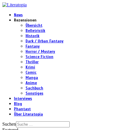
News
Rezensionen
Übersicht
Belletristik
Historik
Dark / Urban Fantasy
Fantasy
Horror / Mystery
Science Fiction
Thriller
Krimi
Comic
Manga
Anime
Sachbuch
Sonstiges
Interviews
Blog
Phantast
Über Literatopia
Suchen
Featured