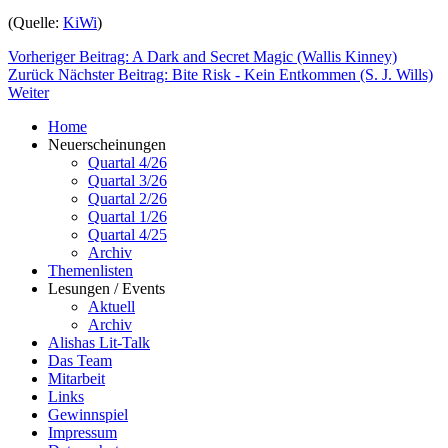
(Quelle:
KiWi
)
Vorheriger Beitrag: A Dark and Secret Magic (Wallis Kinney)
Zurück
Nächster Beitrag: Bite Risk - Kein Entkommen (S. J. Wills)
Weiter
Home
Neuerscheinungen
Quartal 4/26
Quartal 3/26
Quartal 2/26
Quartal 1/26
Quartal 4/25
Archiv
Themenlisten
Lesungen / Events
Aktuell
Archiv
Alishas Lit-Talk
Das Team
Mitarbeit
Links
Gewinnspiel
Impressum