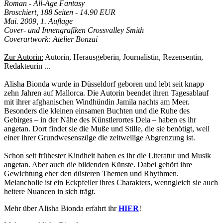
Roman - All-Age Fantasy
Broschiert, 188 Seiten - 14.90 EUR
Mai. 2009, 1. Auflage
Cover- und Innengrafiken Crossvalley Smith
Coverartwork: Atelier Bonzai
Zur Autorin:
Autorin, Herausgeberin, Journalistin, Rezensentin,
Redakteurin ...
Alisha Bionda wurde in Düsseldorf geboren und lebt seit knapp
zehn Jahren auf Mallorca. Die Autorin beendet ihren Tagesablauf
mit ihrer afghanischen Windhündin Jamila nachts am Meer.
Besonders die kleinen einsamen Buchten und die Ruhe des
Gebirges – in der Nähe des Künstlerortes Deia – haben es ihr
angetan. Dort findet sie die Muße und Stille, die sie benötigt, weil
einer ihrer Grundwesenszüge die zeitweilige Abgrenzung ist.
Schon seit frühester Kindheit haben es ihr die Literatur und Musik
angetan. Aber auch die bildenden Künste. Dabei gehört ihre
Gewichtung eher den düsteren Themen und Rhythmen.
Melancholie ist ein Eckpfeiler ihres Charakters, wenngleich sie auch
heitere Nuancen in sich trägt.
Mehr über Alisha Bionda erfahrt ihr
HIER
!