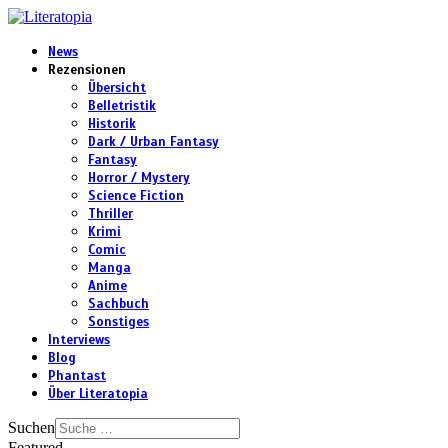
News
Rezensionen
Übersicht
Belletristik
Historik
Dark / Urban Fantasy
Fantasy
Horror / Mystery
Science Fiction
Thriller
Krimi
Comic
Manga
Anime
Sachbuch
Sonstiges
Interviews
Blog
Phantast
Über Literatopia
Suchen
Featured