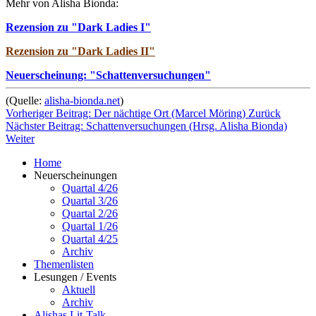
Mehr von Alisha Bionda:
Rezension zu "Dark Ladies I"
Rezension zu "Dark Ladies II"
Neuerscheinung: "Schattenversuchungen"
(Quelle:
alisha-bionda.net
)
Vorheriger Beitrag: Der nächtige Ort (Marcel Möring)
Zurück
Nächster Beitrag: Schattenversuchungen (Hrsg. Alisha Bionda)
Weiter
Home
Neuerscheinungen
Quartal 4/26
Quartal 3/26
Quartal 2/26
Quartal 1/26
Quartal 4/25
Archiv
Themenlisten
Lesungen / Events
Aktuell
Archiv
Alishas Lit-Talk