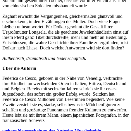
Sonam und gesteht ihrer Tochter, dass sie vor ihrer Flucht aus Tibet
von chinesischen Soldaten misshandelt wurde.
Zaghaft erwacht die Vergangenheit, gleichermaßen glanzvoll und
erschreckend, in den Erzählungen der Mutter. Doch viele Fragen
bleiben unbeantwortet. Für Dolkar gewinnt die Gestalt ihrer
Urgroßmutter Longsela, die als geachtete Juwelenhändlerin einst auf
ihrem Pferd ganz Tibet durchstreifte, mehr und mehr an Bedeutung.
Entschlossen, die wahre Geschichte ihrer Familie zu ergründen, reist
Dolkar nach Lhasa. Doch welche Antworten wird sie dort finden?
Authentisch, dramatisch und leidenschaftlich.
Über die Autorin
Federica de Cesco, geboren in der Nähe von Venedig, verbrachte
ihre Kindheit an wechselnden Orten in Italien, Eritrea, Deutschland
und Belgien. Bereits mit sechzehn Jahren schrieb sie ihr erstes
Jugendbuch, das sofort ein großer Erfolg wurde. Seitdem hat
Federica de Cesco Millionen von Leserinnen begeistert. Wie keine
Zweite versteht sie es, starke, selbstbewusste Mädchenfiguren zu
schaffen und großartige Panoramen fremder Kulturen zu entwerfen.
Heute lebt sie mit ihrem Mann, einem japanischen Fotografen, in der
französischen Schweiz.
weitere Neuerscheiung der Autorin: Muschelseide