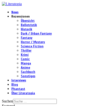
News
Rezensionen
Übersicht
Belletristik
Historik
Dark / Urban Fantasy
Fantasy
Horror / Mystery
Science Fiction
Thriller
Krimi
Comic
Manga
Anime
Sachbuch
Sonstiges
Interviews
Blog
Phantast
Über Literatopia
Suchen
Featured