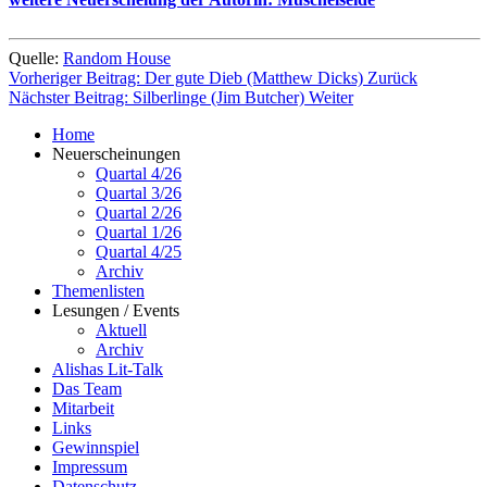
Quelle:
Random House
Vorheriger Beitrag: Der gute Dieb (Matthew Dicks)
Zurück
Nächster Beitrag: Silberlinge (Jim Butcher)
Weiter
Home
Neuerscheinungen
Quartal 4/26
Quartal 3/26
Quartal 2/26
Quartal 1/26
Quartal 4/25
Archiv
Themenlisten
Lesungen / Events
Aktuell
Archiv
Alishas Lit-Talk
Das Team
Mitarbeit
Links
Gewinnspiel
Impressum
Datenschutz