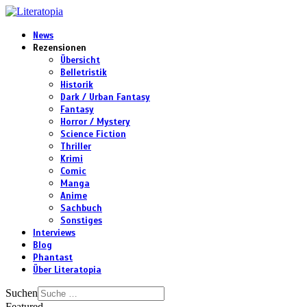
News
Rezensionen
Übersicht
Belletristik
Historik
Dark / Urban Fantasy
Fantasy
Horror / Mystery
Science Fiction
Thriller
Krimi
Comic
Manga
Anime
Sachbuch
Sonstiges
Interviews
Blog
Phantast
Über Literatopia
Suchen
Featured