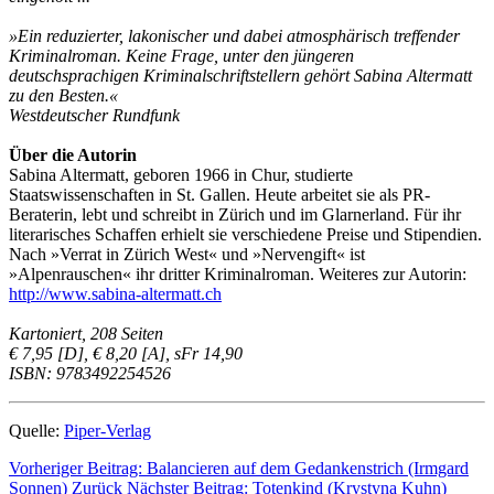
»Ein reduzierter, lakonischer und dabei atmosphärisch treffender
Kriminalroman. Keine Frage, unter den jüngeren
deutschsprachigen Kriminalschriftstellern gehört Sabina Altermatt
zu den Besten.«
Westdeutscher Rundfunk
Über die Autorin
Sabina Altermatt, geboren 1966 in Chur, studierte
Staatswissenschaften in St. Gallen. Heute arbeitet sie als PR-
Beraterin, lebt und schreibt in Zürich und im Glarnerland. Für ihr
literarisches Schaffen erhielt sie verschiedene Preise und Stipendien.
Nach »Verrat in Zürich West« und »Nervengift« ist
»Alpenrauschen« ihr dritter Kriminalroman. Weiteres zur Autorin:
http://www.sabina-altermatt.ch
Kartoniert, 208 Seiten
€ 7,95 [D], € 8,20 [A], sFr 14,90
ISBN: 9783492254526
Quelle:
Piper-Verlag
Vorheriger Beitrag: Balancieren auf dem Gedankenstrich (Irmgard
Sonnen)
Zurück
Nächster Beitrag: Totenkind (Krystyna Kuhn)