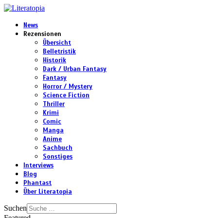
News
Rezensionen
Übersicht
Belletristik
Historik
Dark / Urban Fantasy
Fantasy
Horror / Mystery
Science Fiction
Thriller
Krimi
Comic
Manga
Anime
Sachbuch
Sonstiges
Interviews
Blog
Phantast
Über Literatopia
Suchen
Featured