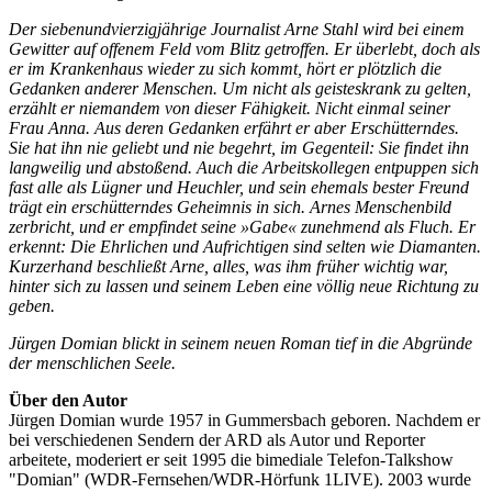
Der siebenundvierzigjährige Journalist Arne Stahl wird bei einem
Gewitter auf offenem Feld vom Blitz getroffen. Er überlebt, doch als
er im Krankenhaus wieder zu sich kommt, hört er plötzlich die
Gedanken anderer Menschen. Um nicht als geisteskrank zu gelten,
erzählt er niemandem von dieser Fähigkeit. Nicht einmal seiner
Frau Anna. Aus deren Gedanken erfährt er aber Erschütterndes.
Sie hat ihn nie geliebt und nie begehrt, im Gegenteil: Sie findet ihn
langweilig und abstoßend. Auch die Arbeitskollegen entpuppen sich
fast alle als Lügner und Heuchler, und sein ehemals bester Freund
trägt ein erschütterndes Geheimnis in sich. Arnes Menschenbild
zerbricht, und er empfindet seine »Gabe« zunehmend als Fluch. Er
erkennt: Die Ehrlichen und Aufrichtigen sind selten wie Diamanten.
Kurzerhand beschließt Arne, alles, was ihm früher wichtig war,
hinter sich zu lassen und seinem Leben eine völlig neue Richtung zu
geben.
Jürgen Domian blickt in seinem neuen Roman tief in die Abgründe
der menschlichen Seele.
Über den Autor
Jürgen Domian wurde 1957 in Gummersbach geboren. Nachdem er
bei verschiedenen Sendern der ARD als Autor und Reporter
arbeitete, moderiert er seit 1995 die bimediale Telefon-Talkshow
"Domian" (WDR-Fernsehen/WDR-Hörfunk 1LIVE). 2003 wurde