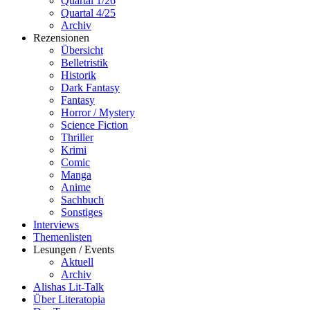
Quartal 1/26
Quartal 4/25
Archiv
Rezensionen
Übersicht
Belletristik
Historik
Dark Fantasy
Fantasy
Horror / Mystery
Science Fiction
Thriller
Krimi
Comic
Manga
Anime
Sachbuch
Sonstiges
Interviews
Themenlisten
Lesungen / Events
Aktuell
Archiv
Alishas Lit-Talk
Über Literatopia