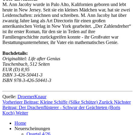
M. Ann Jacoby wurde in Palo Alto, Kalifornien geboren und lebt
heute in New Jersey. Seit sie ein kleines Mädchen war, hat sie zwei
Leidenschaften: zeichnen und schreiben. M. Ann Jacoby hat über
zwanzig Jahre lang als Art Directorin für einen großen
amerikanischen Verlag in New York gearbeitet. „Der Zahlendreher“
ist ihr erster Roman, für den sie in Teilen auf ihre
Familiengeschichte zurückgreifen konnte - ihr Großvater war
Bestattungsunternehmer, ihr Vater ein mathematisches Genie.
Buchdetails:
Originaltitel: Life after Genius
Taschenbuch, 512 Seiten
EUR (D) 8,95
ISBN 3-426-50441-3
ISBN 978-3-426-50441-3
Quelle:
DroemerKnaur
Vorheriger Beitrag: Kleine Schiffe (Silke Schütze)
Zurück
Nächster
Beitrag: Der Drachenflüsterer - Schwur der Geächteten (Boris
Koch)
Weiter
Home
Neuerscheinungen
Quartal 4/26