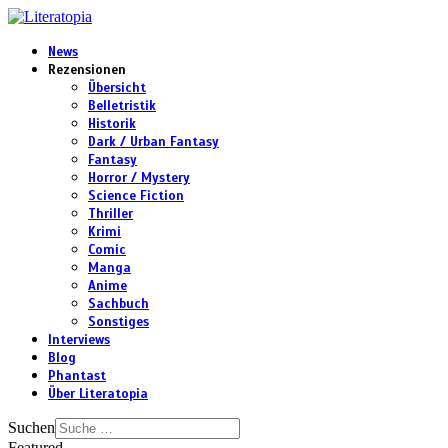
News
Rezensionen
Übersicht
Belletristik
Historik
Dark / Urban Fantasy
Fantasy
Horror / Mystery
Science Fiction
Thriller
Krimi
Comic
Manga
Anime
Sachbuch
Sonstiges
Interviews
Blog
Phantast
Über Literatopia
Suchen
Featured