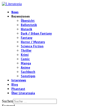
News
Rezensionen
Übersicht
Belletristik
Historik
Dark / Urban Fantasy
Fantasy
Horror / Mystery
Science Fiction
Thriller
Krimi
Comic
Manga
Anime
Sachbuch
Sonstiges
Interviews
Blog
Phantast
Über Literatopia
Suchen
Featured