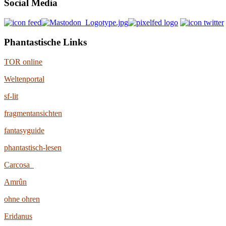
Social Media
Phantastische Links
TOR online
Weltenportal
sf-lit
fragmentansichten
fantasyguide
phantastisch-lesen
Carcosa
Amrûn
ohne ohren
Eridanus