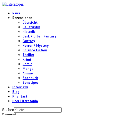
News
Rezensionen
Übersicht
Belletristik
Historik
Dark / Urban Fantasy
Fantasy
Horror / Mystery
Science Fiction
Thriller
Krimi
Comic
Manga
Anime
Sachbuch
Sonstiges
Interviews
Blog
Phantast
Über Literatopia
Suchen
Featured