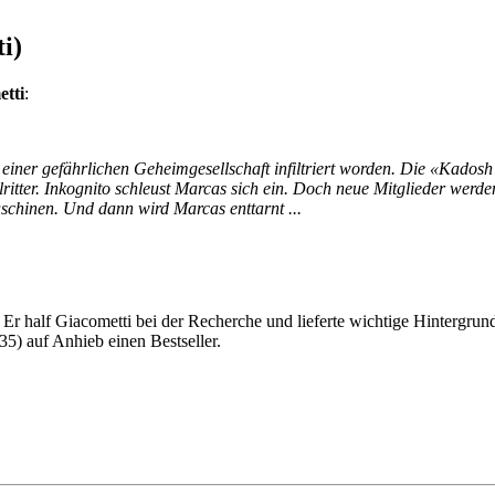
i)
etti
:
iner gefährlichen Geheimgesellschaft infiltriert worden. Die «Kadosh 
r. Inkognito schleust Marcas sich ein. Doch neue Mitglieder werden e
chinen. Und dann wird Marcas enttarnt ...
 Er half Giacometti bei der Recherche und lieferte wichtige Hintergru
35) auf Anhieb einen Bestseller.