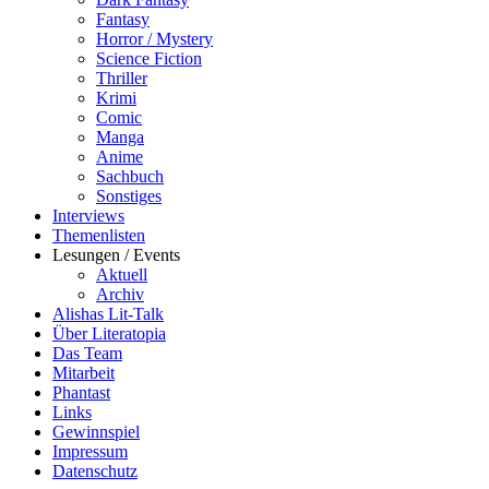
Fantasy
Horror / Mystery
Science Fiction
Thriller
Krimi
Comic
Manga
Anime
Sachbuch
Sonstiges
Interviews
Themenlisten
Lesungen / Events
Aktuell
Archiv
Alishas Lit-Talk
Über Literatopia
Das Team
Mitarbeit
Phantast
Links
Gewinnspiel
Impressum
Datenschutz