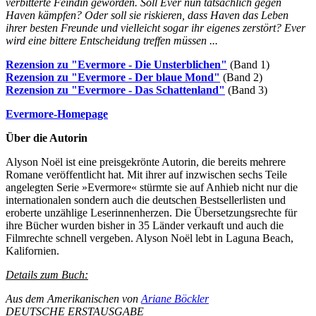
verbitterte Feindin geworden. Soll Ever nun tatsächlich gegen
Haven kämpfen? Oder soll sie riskieren, dass Haven das Leben
ihrer besten Freunde und vielleicht sogar ihr eigenes zerstört? Ever
wird eine bittere Entscheidung treffen müssen ...
Rezension zu "Evermore - Die Unsterblichen"
(Band 1)
Rezension zu "Evermore - Der blaue Mond"
(Band 2)
Rezension zu "Evermore - Das Schattenland"
(Band 3)
Evermore-Homepage
Über die Autorin
Alyson Noël ist eine preisgekrönte Autorin, die bereits mehrere
Romane veröffentlicht hat. Mit ihrer auf inzwischen sechs Teile
angelegten Serie »Evermore« stürmte sie auf Anhieb nicht nur die
internationalen sondern auch die deutschen Bestsellerlisten und
eroberte unzählige Leserinnenherzen. Die Übersetzungsrechte für
ihre Bücher wurden bisher in 35 Länder verkauft und auch die
Filmrechte schnell vergeben. Alyson Noël lebt in Laguna Beach,
Kalifornien.
Details zum Buch:
Aus dem Amerikanischen von
Ariane Böckler
DEUTSCHE ERSTAUSGABE