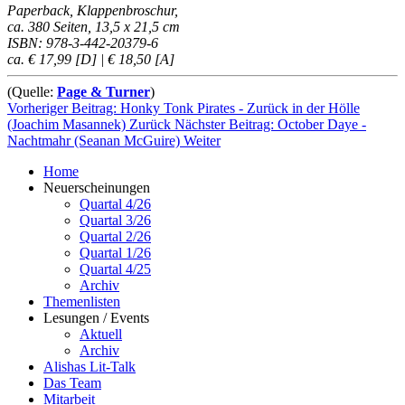
Paperback, Klappenbroschur,
ca. 380 Seiten, 13,5 x 21,5 cm
ISBN: 978-3-442-20379-6
ca. € 17,99 [D] | € 18,50 [A]
(Quelle:
Page & Turner
)
Vorheriger Beitrag: Honky Tonk Pirates - Zurück in der Hölle
(Joachim Masannek)
Zurück
Nächster Beitrag: October Daye -
Nachtmahr (Seanan McGuire)
Weiter
Home
Neuerscheinungen
Quartal 4/26
Quartal 3/26
Quartal 2/26
Quartal 1/26
Quartal 4/25
Archiv
Themenlisten
Lesungen / Events
Aktuell
Archiv
Alishas Lit-Talk
Das Team
Mitarbeit