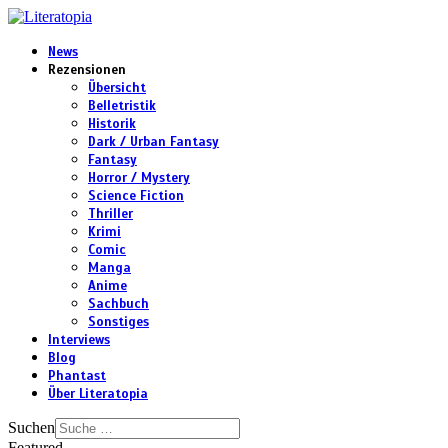
News
Rezensionen
Übersicht
Belletristik
Historik
Dark / Urban Fantasy
Fantasy
Horror / Mystery
Science Fiction
Thriller
Krimi
Comic
Manga
Anime
Sachbuch
Sonstiges
Interviews
Blog
Phantast
Über Literatopia
Suchen
Featured