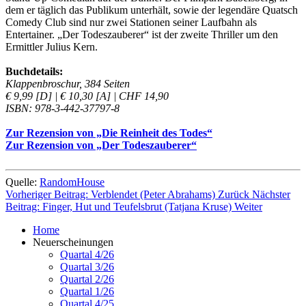
dem er täglich das Publikum unterhält, sowie der legendäre Quatsch
Comedy Club sind nur zwei Stationen seiner Laufbahn als
Entertainer. „Der Todeszauberer“ ist der zweite Thriller um den
Ermittler Julius Kern.
Buchdetails:
Klappenbroschur, 384 Seiten
€ 9,99 [D] | € 10,30 [A] | CHF 14,90
ISBN: 978-3-442-37797-8
Zur Rezension von „Die Reinheit des Todes“
Zur Rezension von „Der Todeszauberer“
Quelle:
RandomHouse
Vorheriger Beitrag: Verblendet (Peter Abrahams)
Zurück
Nächster
Beitrag: Finger, Hut und Teufelsbrut (Tatjana Kruse)
Weiter
Home
Neuerscheinungen
Quartal 4/26
Quartal 3/26
Quartal 2/26
Quartal 1/26
Quartal 4/25