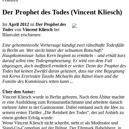
Der Prophet des Todes (Vincent Kliesch)
Im
April 2012
ist
Der Prophet des
Todes
von
Vincent Kliesch
bei
Blanvalet erschienen:
Eine geheimnisvolle Vorhersage kündigt zwei rätselhafte Todesfälle
in Berlin an. Wer steckt hinter der seltsamen Botschaft?
Hauptkommissar Julius Kern beginnt zu ermitteln – und erhält kurz
darauf selbst eine Todesprophezeiung. Er wird von dem Fall
abgezogen, doch inoffiziell ermittelt er weiter. Denn der Prophet des
Todes hat keinen Zweifel daran gelassen, dass nur eine Begegnung
mit Kerns Erzrivalen Tassilo Michaelis das Rätsel lösen und die
Familie des Kommissars retten kann ...
Über den Autor:
Vincent Kliesch wurde in Berlin geboren. Nach dem Abitur machte
er eine Ausbildung zum Restaurantfachmann und arbeitete danach
mehrere Jahre in der Gastronomie. Dabei entstand auch die Idee zu
seinem ersten Thriller „Die Reinheit des Todes“, der auf Anhieb zu
einem großen Erfolg wurde.
Wenn Vincent Kliesch nicht schreibt, steht er als Moderator und
Stand-Up-Comedian auf der Bühne. Der Filmpark Babelsberg, in