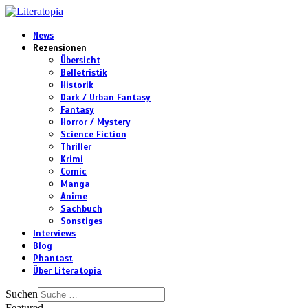
News
Rezensionen
Übersicht
Belletristik
Historik
Dark / Urban Fantasy
Fantasy
Horror / Mystery
Science Fiction
Thriller
Krimi
Comic
Manga
Anime
Sachbuch
Sonstiges
Interviews
Blog
Phantast
Über Literatopia
Suchen
Featured