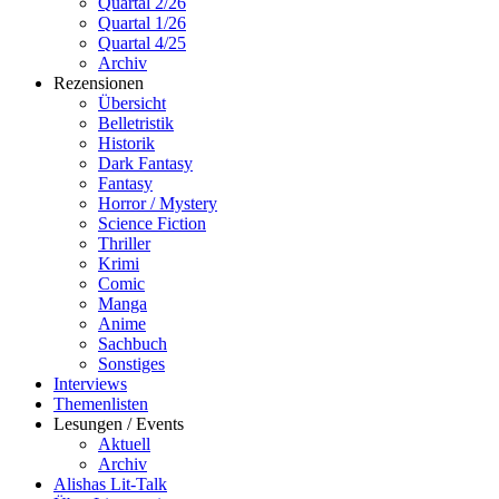
Quartal 2/26
Quartal 1/26
Quartal 4/25
Archiv
Rezensionen
Übersicht
Belletristik
Historik
Dark Fantasy
Fantasy
Horror / Mystery
Science Fiction
Thriller
Krimi
Comic
Manga
Anime
Sachbuch
Sonstiges
Interviews
Themenlisten
Lesungen / Events
Aktuell
Archiv
Alishas Lit-Talk