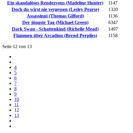
Ein skandalöses Rendezvous (Madeline Hunter)
1147
Doch du wirst nie vergessen (Lesley Pearse)
1320
Assassinni (Thomas Gifford)
1136
Der jüngste Tag (Michael Green)
6347
Dark Swan - Schattenkind (Richelle Mead)
1497
Flammen über Arcadion (Bernd Perplies)
1158
Seite 12 von 13
4
5
6
7
8
9
10
11
12
13