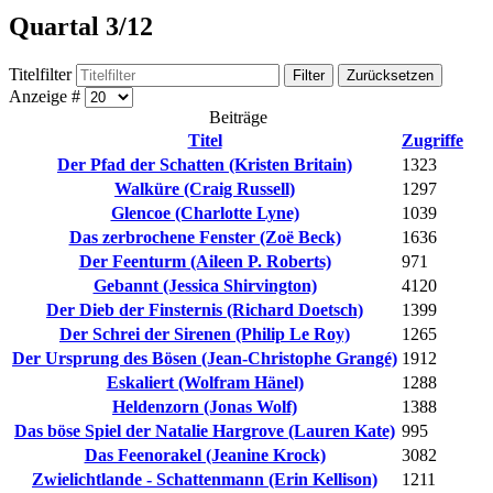
Quartal 3/12
Titelfilter
Filter
Zurücksetzen
Anzeige #
Beiträge
Titel
Zugriffe
Der Pfad der Schatten (Kristen Britain)
1323
Walküre (Craig Russell)
1297
Glencoe (Charlotte Lyne)
1039
Das zerbrochene Fenster (Zoë Beck)
1636
Der Feenturm (Aileen P. Roberts)
971
Gebannt (Jessica Shirvington)
4120
Der Dieb der Finsternis (Richard Doetsch)
1399
Der Schrei der Sirenen (Philip Le Roy)
1265
Der Ursprung des Bösen (Jean-Christophe Grangé)
1912
Eskaliert (Wolfram Hänel)
1288
Heldenzorn (Jonas Wolf)
1388
Das böse Spiel der Natalie Hargrove (Lauren Kate)
995
Das Feenorakel (Jeanine Krock)
3082
Zwielichtlande - Schattenmann (Erin Kellison)
1211