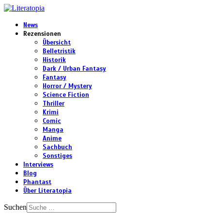
News
Rezensionen
Übersicht
Belletristik
Historik
Dark / Urban Fantasy
Fantasy
Horror / Mystery
Science Fiction
Thriller
Krimi
Comic
Manga
Anime
Sachbuch
Sonstiges
Interviews
Blog
Phantast
Über Literatopia
Suchen