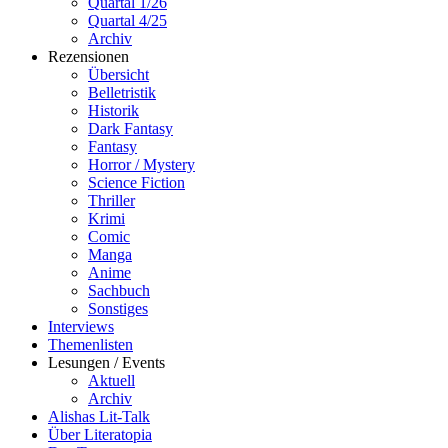
Quartal 1/26
Quartal 4/25
Archiv
Rezensionen
Übersicht
Belletristik
Historik
Dark Fantasy
Fantasy
Horror / Mystery
Science Fiction
Thriller
Krimi
Comic
Manga
Anime
Sachbuch
Sonstiges
Interviews
Themenlisten
Lesungen / Events
Aktuell
Archiv
Alishas Lit-Talk
Über Literatopia