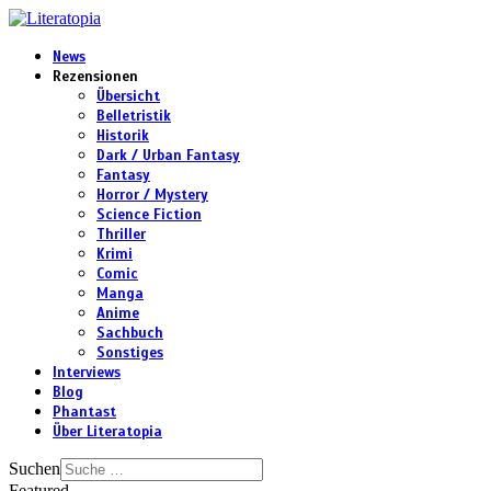
News
Rezensionen
Übersicht
Belletristik
Historik
Dark / Urban Fantasy
Fantasy
Horror / Mystery
Science Fiction
Thriller
Krimi
Comic
Manga
Anime
Sachbuch
Sonstiges
Interviews
Blog
Phantast
Über Literatopia
Suchen
Featured