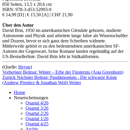
850 Seiten
,
13,5 x 20,6 cm
ISBN: 978-3-453-52993-9
€ 14,99 [D]
|
€ 15,50 [A]
|
CHF 21,90
Über den Autor
David Brin, 1950 im amerikanischen Glendale geboren, studierte
Astronomie und Physik und arbeitete lange Jahre als Wissenschaftler
und Dozent, bevor er sich ganz dem Schreiben widmete.
Mittlerweile gehört er zu den bedeutendsten amerikanischen SF-
Autoren der Gegenwart. Seine Romane landen regelmäßig auf der
US-Bestsellerliste. David Brin lebt in Südkalifornien.
(Quelle:
Heyne
)
Vorheriger Beitrag: Winter – Erbe der Finsternis (Asia Greenhorn)
Zurück
Nächster Beitrag: Pandämonium - Die schwarze Küste
(Andrew Prentice & Jonathan Weil)
Weiter
Home
Neuerscheinungen
Quartal 4/26
Quartal 3/26
Quartal 2/26
Quartal 1/26
Quartal 4/25
Archiv