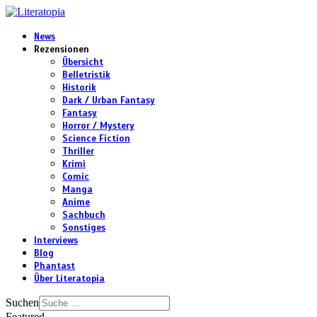
News
Rezensionen
Übersicht
Belletristik
Historik
Dark / Urban Fantasy
Fantasy
Horror / Mystery
Science Fiction
Thriller
Krimi
Comic
Manga
Anime
Sachbuch
Sonstiges
Interviews
Blog
Phantast
Über Literatopia
Suchen
Featured