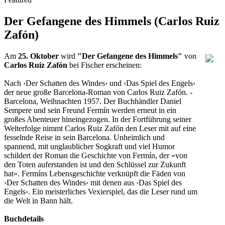
Der Gefangene des Himmels (Carlos Ruiz
Zafón)
Am
25. Oktober
wird
"Der Gefangene des Himmels"
von
Carlos Ruiz Zafón
bei Fischer erscheinen:
Nach ›Der Schatten des Windes‹ und ›Das Spiel des Engels‹
der neue große Barcelona-Roman von Carlos Ruiz Zafón. -
Barcelona, Weihnachten 1957. Der Buchhändler Daniel
Sempere und sein Freund Fermín werden erneut in ein
großes Abenteuer hineingezogen. In der Fortführung seiner
Welterfolge nimmt Carlos Ruiz Zafón den Leser mit auf eine
fesselnde Reise in sein Barcelona. Unheimlich und
spannend, mit unglaublicher Sogkraft und viel Humor
schildert der Roman die Geschichte von Fermín, der »von
den Toten auferstanden ist und den Schlüssel zur Zukunft
hat«. Fermíns Lebensgeschichte verknüpft die Fäden von
›Der Schatten des Windes‹ mit denen aus ›Das Spiel des
Engels‹. Ein meisterliches Vexierspiel, das die Leser rund um
die Welt in Bann hält.
Buchdetails