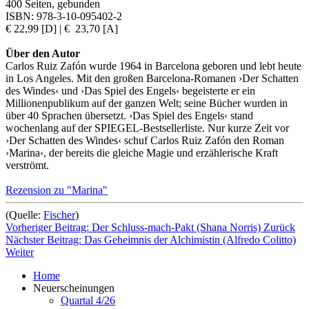
400 Seiten, gebunden
ISBN: 978-3-10-095402-2
€ 22,99 [D] | € 23,70 [A]
Über den Autor
Carlos Ruiz Zafón wurde 1964 in Barcelona geboren und lebt heute
in Los Angeles. Mit den großen Barcelona-Romanen ›Der Schatten
des Windes‹ und ›Das Spiel des Engels‹ begeisterte er ein
Millionenpublikum auf der ganzen Welt; seine Bücher wurden in
über 40 Sprachen übersetzt. ›Das Spiel des Engels‹ stand
wochenlang auf der SPIEGEL-Bestsellerliste. Nur kurze Zeit vor
›Der Schatten des Windes‹ schuf Carlos Ruiz Zafón den Roman
›Marina‹, der bereits die gleiche Magie und erzählerische Kraft
verströmt.
Rezension zu "Marina"
(Quelle:
Fischer
)
Vorheriger Beitrag: Der Schluss-mach-Pakt (Shana Norris)
Zurück
Nächster Beitrag: Das Geheimnis der Alchimistin (Alfredo Colitto)
Weiter
Home
Neuerscheinungen
Quartal 4/26