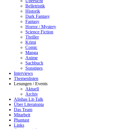
Übersicht
Belletristik
Historik
Dark Fantasy
Fantasy
Horror / Mystery
Science Fiction
Thriller
Krimi
Comic
Manga
Anime
Sachbuch
Sonstiges
Interviews
Themenlisten
Lesungen / Events
Aktuell
Archiv
Alishas Lit-Talk
Über Literatopia
Das Team
Mitarbeit
Phantast
Links