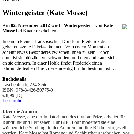
Wintergeister (Kate Mosse)
Am
02. November 2012
wird
"Wintergeister"
von
Kate
Mosse
bei Knaur erscheinen:
In einem kleinen französischen Dorf lernt Frederick die
geheimnisvolle Fabrissa kennen. Vom ersten Moment an
scheint etwas Besonderes zwischen ihnen zu sein – doch
dann ist sie plötzlich verschwunden, und niemand kann sich
an sie erinnern. In einer Höhle findet Frederick einen
jahrhundertealten Brief, der eindeutig für ihn bestimmt ist …
Buchdetails
Taschenbuch, 224 Seiten
ISBN: 978-3-426-50775-9
€ 8,99 [D]
Leseprobe
Über die Autorin
Kate Mosse, eine der Initiatorinnen des Orange Prize, arbeitet für
Rundfunk und Fernsehen. Für BBC Four moderiert sie eine
wöchentliche Sendung, in der Autoren und ihre Bücher vorgestellt
werden. Kate Mosse hat Romane und Sachbücher geschrieben, vor