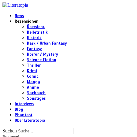
News
Rezensionen
Übersicht
Belletristik
Historik
Dark / Urban Fantasy
Fantasy
Horror / Mystery
Science Fiction
Thriller
Krimi
Comic
Manga
Anime
Sachbuch
Sonstiges
Interviews
Blog
Phantast
Über Literatopia
Suchen
Featured