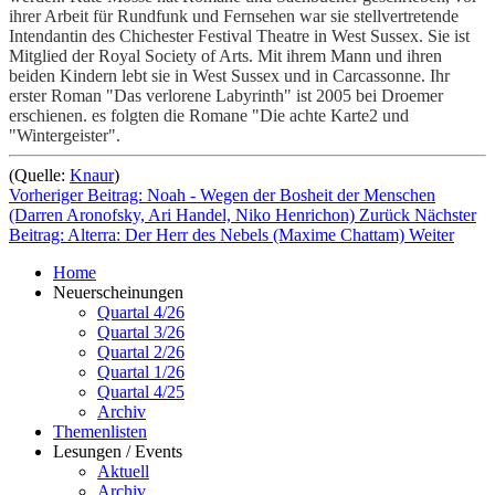
ihrer Arbeit für Rundfunk und Fernsehen war sie stellvertretende
Intendantin des Chichester Festival Theatre in West Sussex. Sie ist
Mitglied der Royal Society of Arts. Mit ihrem Mann und ihren
beiden Kindern lebt sie in West Sussex und in Carcassonne. Ihr
erster Roman "Das verlorene Labyrinth" ist 2005 bei Droemer
erschienen. es folgten die Romane "Die achte Karte2 und
"Wintergeister".
(Quelle:
Knaur
)
Vorheriger Beitrag: Noah - Wegen der Bosheit der Menschen
(Darren Aronofsky, Ari Handel, Niko Henrichon)
Zurück
Nächster
Beitrag: Alterra: Der Herr des Nebels (Maxime Chattam)
Weiter
Home
Neuerscheinungen
Quartal 4/26
Quartal 3/26
Quartal 2/26
Quartal 1/26
Quartal 4/25
Archiv
Themenlisten
Lesungen / Events
Aktuell
Archiv