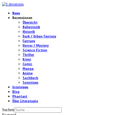
News
Rezensionen
Übersicht
Belletristik
Historik
Dark / Urban Fantasy
Fantasy
Horror / Mystery
Science Fiction
Thriller
Krimi
Comic
Manga
Anime
Sachbuch
Sonstiges
Interviews
Blog
Phantast
Über Literatopia
Suchen
Featured