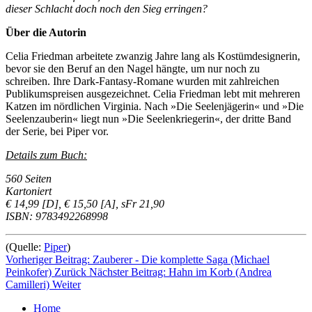
dieser Schlacht doch noch den Sieg erringen?
Über die Autorin
Celia Friedman arbeitete zwanzig Jahre lang als Kostümdesignerin,
bevor sie den Beruf an den Nagel hängte, um nur noch zu
schreiben. Ihre Dark-Fantasy-Romane wurden mit zahlreichen
Publikumspreisen ausgezeichnet. Celia Friedman lebt mit mehreren
Katzen im nördlichen Virginia. Nach »Die Seelenjägerin« und »Die
Seelenzauberin« liegt nun »Die Seelenkriegerin«, der dritte Band
der Serie, bei Piper vor.
Details zum Buch:
560 Seiten
Kartoniert
€ 14,99 [D], € 15,50 [A], sFr 21,90
ISBN: 9783492268998
(Quelle:
Piper
)
Vorheriger Beitrag: Zauberer - Die komplette Saga (Michael
Peinkofer)
Zurück
Nächster Beitrag: Hahn im Korb (Andrea
Camilleri)
Weiter
Home