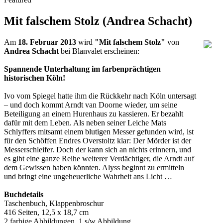
Mit falschem Stolz (Andrea Schacht)
Am
18. Februar 2013
wird
"Mit falschem Stolz"
von
Andrea Schacht
bei Blanvalet erscheinen:
Spannende Unterhaltung im farbenprächtigen
historischen Köln!
Ivo vom Spiegel hatte ihm die Rückkehr nach Köln untersagt
– und doch kommt Arndt van Doorne wieder, um seine
Beteiligung an einem Hurenhaus zu kassieren. Er bezahlt
dafür mit dem Leben. Als neben seiner Leiche Mats
Schlyffers mitsamt einem blutigen Messer gefunden wird, ist
für den Schöffen Endres Overstoltz klar: Der Mörder ist der
Messerschleifer. Doch der kann sich an nichts erinnern, und
es gibt eine ganze Reihe weiterer Verdächtiger, die Arndt auf
dem Gewissen haben könnten. Alyss beginnt zu ermitteln
und bringt eine ungeheuerliche Wahrheit ans Licht …
Buchdetails
Taschenbuch, Klappenbroschur
416 Seiten
,
12,5 x 18,7 cm
2 farbige Abbildungen
,
1 s/w Abbildung