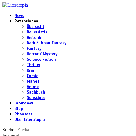
News
Rezensionen
Übersicht
Belletristik
Historik
Dark / Urban Fantasy
Fantasy
Horror / Mystery
Science Fiction
Thriller
Krimi
Comic
Manga
Anime
Sachbuch
Sonstiges
Interviews
Blog
Phantast
Über Literatopia
Suchen
Featured