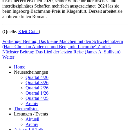
»Amanecer« erschien 2020, seither wurde ihr literarisches und
interdisziplinäres Schaffen mehrfach ausgezeichnet. 2024 las sie
beim Ingeborg-Bachmann-Preis in Klagenfurt. Derzeit arbeitet sie
an ihrem dritten Roman.
(Quelle:
Klett-Cotta
)
Vorheriger Beitrag: Das kleine Mädchen mit den Schwefelhölzern
(Hans Christian Andersen und Benjamin Lacombe)
Zurück
Nächster Beitrag: Das Lied der letzten Reise (James A. Sullivan)
Weiter
Home
Neuerscheinungen
Quartal 4/26
Quartal 3/26
Quartal 2/26
Quartal 1/26
Quartal 4/25
Archiv
Themenlisten
Lesungen / Events
Aktuell
Archiv
Alishas Lit-Talk