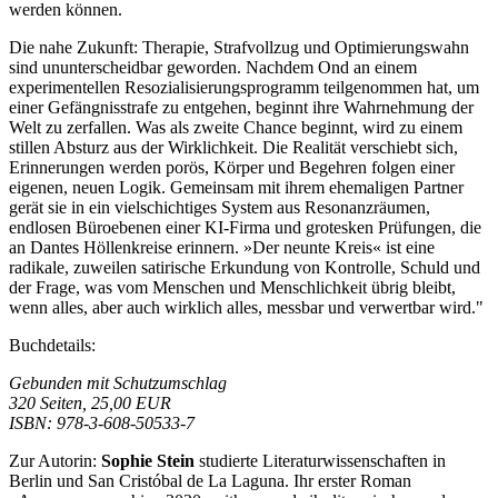
werden können.
Die nahe Zukunft: Therapie, Strafvollzug und Optimierungswahn
sind ununterscheidbar geworden. Nachdem Ond an einem
experimentellen Resozialisierungsprogramm teilgenommen hat, um
einer Gefängnisstrafe zu entgehen, beginnt ihre Wahrnehmung der
Welt zu zerfallen. Was als zweite Chance beginnt, wird zu einem
stillen Absturz aus der Wirklichkeit. Die Realität verschiebt sich,
Erinnerungen werden porös, Körper und Begehren folgen einer
eigenen, neuen Logik. Gemeinsam mit ihrem ehemaligen Partner
gerät sie in ein vielschichtiges System aus Resonanzräumen,
endlosen Büroebenen einer KI-Firma und grotesken Prüfungen, die
an Dantes Höllenkreise erinnern. »Der neunte Kreis« ist eine
radikale, zuweilen satirische Erkundung von Kontrolle, Schuld und
der Frage, was vom Menschen und Menschlichkeit übrig bleibt,
wenn alles, aber auch wirklich alles, messbar und verwertbar wird."
Buchdetails:
Gebunden mit Schutzumschlag
320 Seiten, 25,00 EUR
ISBN: 978-3-608-50533-7
Zur Autorin:
Sophie Stein
studierte Literaturwissenschaften in
Berlin und San Cristóbal de La Laguna. Ihr erster Roman