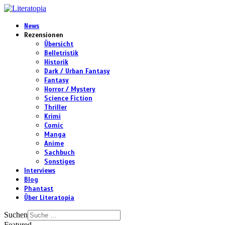
News
Rezensionen
Übersicht
Belletristik
Historik
Dark / Urban Fantasy
Fantasy
Horror / Mystery
Science Fiction
Thriller
Krimi
Comic
Manga
Anime
Sachbuch
Sonstiges
Interviews
Blog
Phantast
Über Literatopia
Suchen
Featured