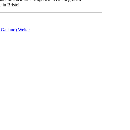
 in Bristol.
a Gaitano)
Weiter