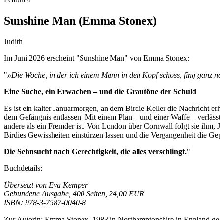
Sunshine Man (Emma Stonex)
Judith
Im Juni 2026 erscheint "Sunshine Man" von Emma Stonex:
"
»Die Woche, in der ich einem Mann in den Kopf schoss, fing ganz n
Eine Suche, ein Erwachen – und die Grautöne der Schuld
Es ist ein kalter Januarmorgen, an dem Birdie Keller die Nachricht erh
dem Gefängnis entlassen. Mit einem Plan – und einer Waffe – verlässt 
andere als ein Fremder ist. Von London über Cornwall folgt sie ihm,
Birdies Gewissheiten einstürzen lassen und die Vergangenheit die Geg
Die Sehnsucht nach Gerechtigkeit, die alles verschlingt.
"
Buchdetails:
Übersetzt von Eva Kemper
Gebundene Ausgabe, 400 Seiten, 24,00 EUR
ISBN: 978-3-7587-0040-8
Zur Autorin:
Emma Stonex, 1983 in Northamptonshire in England gebor