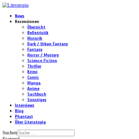
News
Rezensionen
Übersicht
Belletristik
Historik
Dark / Urban Fantasy
Fantasy
Horror / Mystery
Science Fiction
Thriller
Krimi
Comic
Manga
Anime
Sachbuch
Sonstiges
Interviews
Blog
Phantast
Über Literatopia
Suchen
Featured