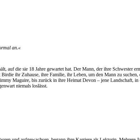
ormal an.«
ält, auf die sie 18 Jahre gewartet hat. Der Mann, der ihre Schwester er
Birdie ihr Zuhause, ihre Familie, ihr Leben, um den Mann zu suchen, de
 Jimmy Maguire, bis zurück in ihre Heimat Devon – jene Landschaft, in
enwart niemals loslässt.
en und aufgewachsen, begann ihre Karriere als Lektorin. Mehrere Jahr