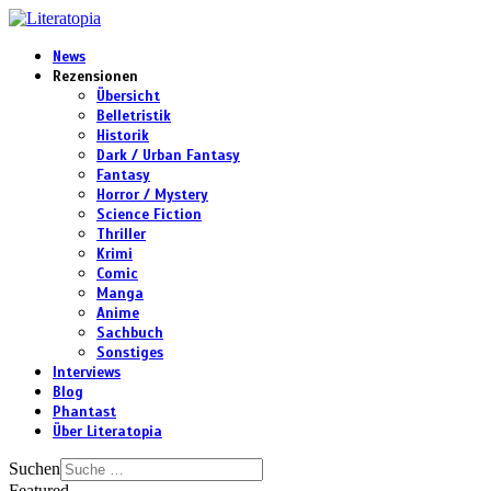
News
Rezensionen
Übersicht
Belletristik
Historik
Dark / Urban Fantasy
Fantasy
Horror / Mystery
Science Fiction
Thriller
Krimi
Comic
Manga
Anime
Sachbuch
Sonstiges
Interviews
Blog
Phantast
Über Literatopia
Suchen
Featured