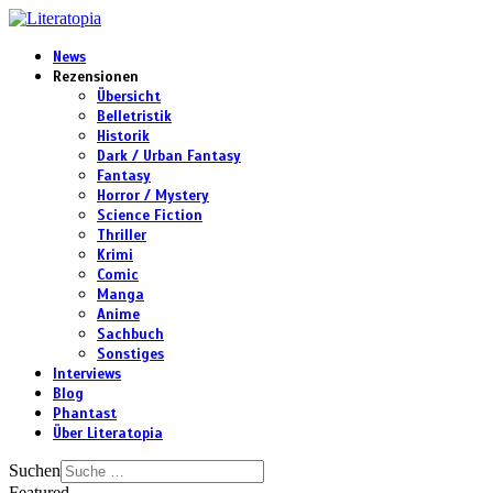
News
Rezensionen
Übersicht
Belletristik
Historik
Dark / Urban Fantasy
Fantasy
Horror / Mystery
Science Fiction
Thriller
Krimi
Comic
Manga
Anime
Sachbuch
Sonstiges
Interviews
Blog
Phantast
Über Literatopia
Suchen
Featured