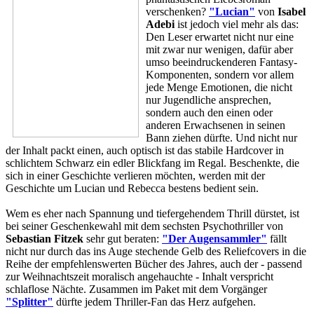
verschenken?
"Lucian"
von
Isabel
Adebi
ist jedoch viel mehr als das:
Den Leser erwartet nicht nur eine
mit zwar nur wenigen, dafür aber
umso beeindruckenderen Fantasy-
Komponenten, sondern vor allem
jede Menge Emotionen, die nicht
nur Jugendliche ansprechen,
sondern auch den einen oder
anderen Erwachsenen in seinen
Bann ziehen dürfte. Und nicht nur
der Inhalt packt einen, auch optisch ist das stabile Hardcover in
schlichtem Schwarz ein edler Blickfang im Regal. Beschenkte, die
sich in einer Geschichte verlieren möchten, werden mit der
Geschichte um Lucian und Rebecca bestens bedient sein.
Wem es eher nach Spannung und tiefergehendem Thrill dürstet, ist
bei seiner Geschenkewahl mit dem sechsten Psychothriller von
Sebastian Fitzek
sehr gut beraten:
"Der Augensammler"
fällt
nicht nur durch das ins Auge stechende Gelb des Reliefcovers in die
Reihe der empfehlenswerten Bücher des Jahres, auch der - passend
zur Weihnachtszeit moralisch angehauchte - Inhalt verspricht
schlaflose Nächte. Zusammen im Paket mit dem Vorgänger
"Splitter"
dürfte jedem Thriller-Fan das Herz aufgehen.