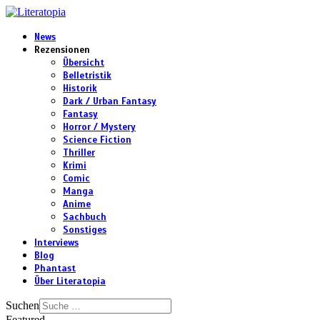
News
Rezensionen
Übersicht
Belletristik
Historik
Dark / Urban Fantasy
Fantasy
Horror / Mystery
Science Fiction
Thriller
Krimi
Comic
Manga
Anime
Sachbuch
Sonstiges
Interviews
Blog
Phantast
Über Literatopia
Suchen
Featured