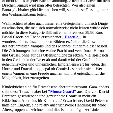
Schmuckstück in jeder Büchersammlung. Allein das Cover mit dem
Drachen Smaug wird man öfter betrachten. Wer also einen
Fantasyliebhaber glücklich machen will, sollte diese Fassung unter
den Weihnachtsbaum legen.
Weihnachten ist aber auch immer eine Gelegenheit, um sich Dinge
zu wünschen, die man sich normalerweise nicht leisten würde oder
möchte. In diese Kategorie fällt mit einem Preis von 39,90 Euro
Pascal Crocis bei Ehapa erschienener
"Dracula"
. In
wunderschönen, faszinierenden Bildern erzählt er die Geschichte
des berühmtesten Vampirs und des Mannes, auf dem dieser basiert.
Die Zeichnungen sind eine wahre Pracht und verströmen Horror
und Grusel, ohne auf das Offensichtliche zu setzen. Viel spielt sich
in den Gedanken der Leser ab und damit wird der Graf noch
geheimnisvoller und unheimlicher. Empfehlenswert für jeden, der
Horror und Dracula mag, egal ob Comic-Leser oder nicht. Wer
einem Vampirfan eine Freude machen will, hat eigentlich nur die
Möglichkeit, hier zuzugreifen.
Kinderbücher sind für Erwachsene eher uninteressant. Ganz anders
sieht diese Tatsache aber bei
"Mouse Guard"
aus. Der von
David
Petersen
geschriebene und gezeichnete Comic ist mehr ein
Bilderbuch. Aber eins für Kinder
und
Erwachsene. David Petersen
hatte den Ehrgeiz, eine relativ anspruchsvolle Handlung für beide
Altersgruppen zu zeichnen, und dies ist ihm auf ganzer Linie