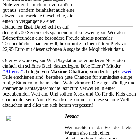
Note verleiht – nicht nur von außen
gut aus, sondern beinhaltet auch eine
abwechslungsreiche Geschichte, die
einen in vergangene Zeiten
abtauchen lässt. Dabei geht es auf
den gut 700 Seiten stets spannend und kurzweilig zu. Wer also
Bücherfreunden eine besondere Freude abseits normaler
Taschenbücher machen will, bekommt zu einem fairen Preis von
22,95 Euro mit dieser schönen Ausgabe die Möglichkeit dazu.
Oder wie wäre es, zur Wii, Playstation oder anderen Nervtötern
einfach ein schönes Buch dazuzulegen, liebe Eltern? Mit der
"Alterra"
-Trilogie von
Maxime Chattam
, von der bis jetzt
zwei
Teile erschienen sind, bestehen gute Chancen für zumindest einige
ruhige Stunden im heimischen Wohnzimmer: Die eigenständige und
spannende Fantasygeschichte lädt zum Verweilen in einer
bezaubernden Welt ein. Und sollten Xbox und Co für die Kids doch
spannender sein: Auch Erwachsene können in diese schöne Welt
abtauchen und alles um sich herum vergessen!
Jessica
Weihnachten ist das Fest der Liebe.
Warum also nicht einen
phantastischen Liebesroman