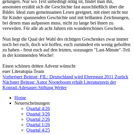
gelungen. Nur wo Text unbedingt nötig ist, findet man ihn,
ansonsten erzählt sich die Geschichte fast ausschließlich über die
Bilder. Ideal zum gemeinsamen Lesen geeignet, mit einer nicht nur
für Kinder spannenden Geschichte und mit brillanten Zeichnungen,
bei denen man aufpassen muss, nicht zu lange bei ihnen zu
verweilen. Für alle ab acht Jahren ein wunderschönes Geschenk.
Nun liegt die Qual der Wahl des richtigen Geschenkes zwar immer
noch bei euch, doch wir hoffen, euch zumindest ein wenig geholfen
zu haben - freut euch auf den letzten, sozusagen "Last-Minute"-Teil
in der kommenden Woche!
Einen schönen dritten Advent wünscht
euer Literatopia-Team
Vorheriger Beitrag: FIL: Deutschland wird Ehrengast 2011
Zurück
Nächster Beitrag: Autor Nooteboom erhält Literaturpreis der
Konrad-Adenauer-Stiftung
Weiter
Home
Neuerscheinungen
Quartal 4/26
Quartal 3/26
Quartal 2/26
Quartal 1/26
Quartal 4/25