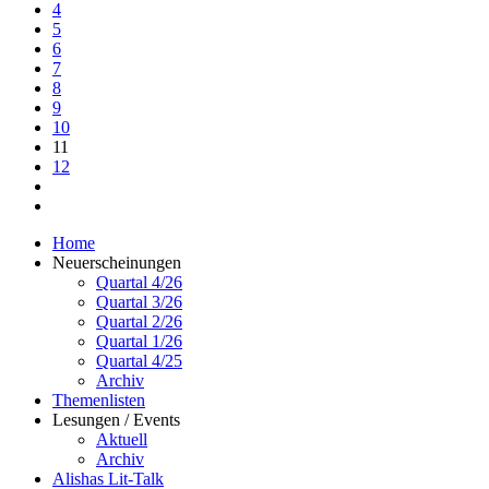
4
5
6
7
8
9
10
11
12
Home
Neuerscheinungen
Quartal 4/26
Quartal 3/26
Quartal 2/26
Quartal 1/26
Quartal 4/25
Archiv
Themenlisten
Lesungen / Events
Aktuell
Archiv
Alishas Lit-Talk