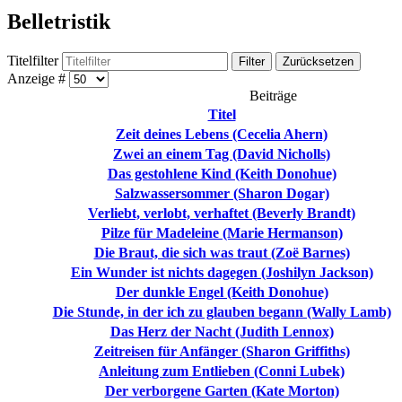
Belletristik
Titelfilter
Filter
Zurücksetzen
Anzeige #
Beiträge
Titel
Zeit deines Lebens (Cecelia Ahern)
Zwei an einem Tag (David Nicholls)
Das gestohlene Kind (Keith Donohue)
Salzwassersommer (Sharon Dogar)
Verliebt, verlobt, verhaftet (Beverly Brandt)
Pilze für Madeleine (Marie Hermanson)
Die Braut, die sich was traut (Zoë Barnes)
Ein Wunder ist nichts dagegen (Joshilyn Jackson)
Der dunkle Engel (Keith Donohue)
Die Stunde, in der ich zu glauben begann (Wally Lamb)
Das Herz der Nacht (Judith Lennox)
Zeitreisen für Anfänger (Sharon Griffiths)
Anleitung zum Entlieben (Conni Lubek)
Der verborgene Garten (Kate Morton)