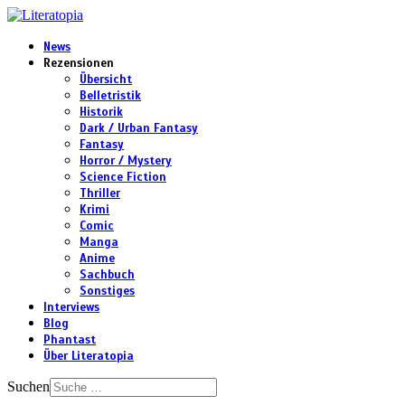
News
Rezensionen
Übersicht
Belletristik
Historik
Dark / Urban Fantasy
Fantasy
Horror / Mystery
Science Fiction
Thriller
Krimi
Comic
Manga
Anime
Sachbuch
Sonstiges
Interviews
Blog
Phantast
Über Literatopia
Suchen