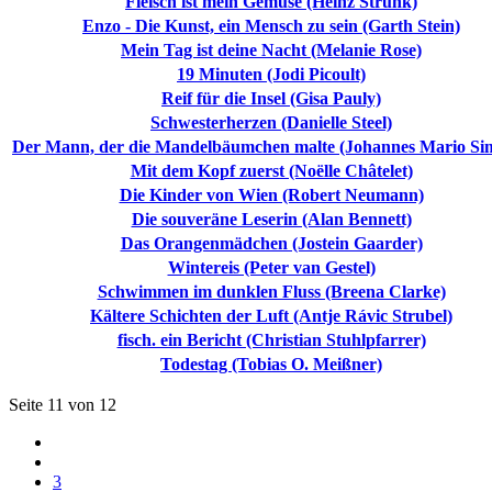
Fleisch ist mein Gemüse (Heinz Strunk)
Enzo - Die Kunst, ein Mensch zu sein (Garth Stein)
Mein Tag ist deine Nacht (Melanie Rose)
19 Minuten (Jodi Picoult)
Reif für die Insel (Gisa Pauly)
Schwesterherzen (Danielle Steel)
Der Mann, der die Mandelbäumchen malte (Johannes Mario Si
Mit dem Kopf zuerst (Noëlle Châtelet)
Die Kinder von Wien (Robert Neumann)
Die souveräne Leserin (Alan Bennett)
Das Orangenmädchen (Jostein Gaarder)
Wintereis (Peter van Gestel)
Schwimmen im dunklen Fluss (Breena Clarke)
Kältere Schichten der Luft (Antje Rávic Strubel)
fisch. ein Bericht (Christian Stuhlpfarrer)
Todestag (Tobias O. Meißner)
Seite 11 von 12
3