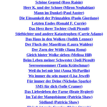
Schöne Gegend (Ross Raisin)
Herr K. und der Schnee (Miron Neghabian)
Mann im Dunkel (Paul Auster)
Die Einsamkeit der Primzahlen (Paolo Giordano)
Letzten Endes (Ronald F. Currie)
Das Herz ihrer Tochter (Jodi Picoult)
Stieftöchter und andere Katastrophen (Carrie Adams)
Das Haus in den Wolken (Judith Lennox)
Der Fluch der Maorifrau (Laura Walden)
Der Zorn der Wölfe (Jiang Rong)
Gleich hinter Wolke sieben (Melissa Hill)
Beim Leben meiner Schwester (Jodi Picoult)
Seerosensommer (Tania Krätschmar)
Weil du bei mir bist (Anna McPartlin)
Wo immer du sein magst (Lisa Jewell)
Für immer der Deine (Nicholas Sparks)
SMS für dich (Sofie Cramer)
Das Liebesleben der Farne (Beate Rygiert)
Im Tal der Mangobäume (Patricia Shaw)
Südland (Patricia Shaw)