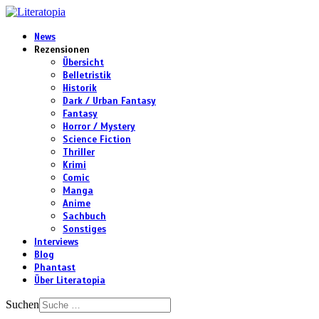
News
Rezensionen
Übersicht
Belletristik
Historik
Dark / Urban Fantasy
Fantasy
Horror / Mystery
Science Fiction
Thriller
Krimi
Comic
Manga
Anime
Sachbuch
Sonstiges
Interviews
Blog
Phantast
Über Literatopia
Suchen