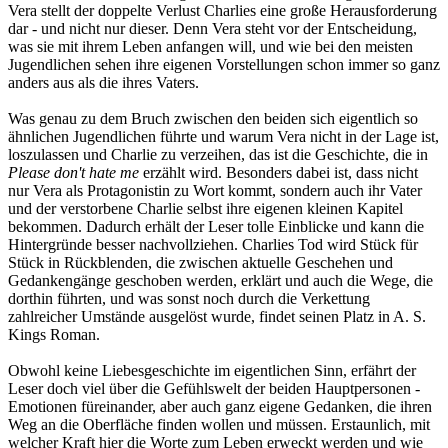
Vera stellt der doppelte Verlust Charlies eine große Herausforderung
dar - und nicht nur dieser. Denn Vera steht vor der Entscheidung,
was sie mit ihrem Leben anfangen will, und wie bei den meisten
Jugendlichen sehen ihre eigenen Vorstellungen schon immer so ganz
anders aus als die ihres Vaters.
Was genau zu dem Bruch zwischen den beiden sich eigentlich so
ähnlichen Jugendlichen führte und warum Vera nicht in der Lage ist,
loszulassen und Charlie zu verzeihen, das ist die Geschichte, die in
Please don't hate me
erzählt wird. Besonders dabei ist, dass nicht
nur Vera als Protagonistin zu Wort kommt, sondern auch ihr Vater
und der verstorbene Charlie selbst ihre eigenen kleinen Kapitel
bekommen. Dadurch erhält der Leser tolle Einblicke und kann die
Hintergründe besser nachvollziehen. Charlies Tod wird Stück für
Stück in Rückblenden, die zwischen aktuelle Geschehen und
Gedankengänge geschoben werden, erklärt und auch die Wege, die
dorthin führten, und was sonst noch durch die Verkettung
zahlreicher Umstände ausgelöst wurde, findet seinen Platz in A. S.
Kings Roman.
Obwohl keine Liebesgeschichte im eigentlichen Sinn, erfährt der
Leser doch viel über die Gefühlswelt der beiden Hauptpersonen -
Emotionen füreinander, aber auch ganz eigene Gedanken, die ihren
Weg an die Oberfläche finden wollen und müssen. Erstaunlich, mit
welcher Kraft hier die Worte zum Leben erweckt werden und wie