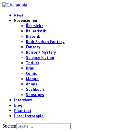
News
Rezensionen
Übersicht
Belletristik
Historik
Dark / Urban Fantasy
Fantasy
Horror / Mystery
Science Fiction
Thriller
Krimi
Comic
Manga
Anime
Sachbuch
Sonstiges
Interviews
Blog
Phantast
Über Literatopia
Suchen