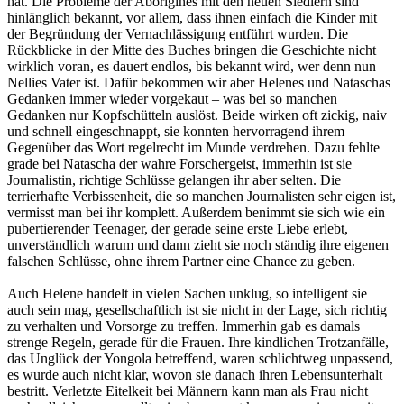
hat. Die Probleme der Aborigines mit den neuen Siedlern sind
hinlänglich bekannt, vor allem, dass ihnen einfach die Kinder mit
der Begründung der Vernachlässigung entführt wurden. Die
Rückblicke in der Mitte des Buches bringen die Geschichte nicht
wirklich voran, es dauert endlos, bis bekannt wird, wer denn nun
Nellies Vater ist. Dafür bekommen wir aber Helenes und Nataschas
Gedanken immer wieder vorgekaut – was bei so manchen
Gedanken nur Kopfschütteln auslöst. Beide wirken oft zickig, naiv
und schnell eingeschnappt, sie konnten hervorragend ihrem
Gegenüber das Wort regelrecht im Munde verdrehen. Dazu fehlte
grade bei Natascha der wahre Forschergeist, immerhin ist sie
Journalistin, richtige Schlüsse gelangen ihr aber selten. Die
terrierhafte Verbissenheit, die so manchen Journalisten sehr eigen ist,
vermisst man bei ihr komplett. Außerdem benimmt sie sich wie ein
pubertierender Teenager, der gerade seine erste Liebe erlebt,
unverständlich warum und dann zieht sie noch ständig ihre eigenen
falschen Schlüsse, ohne ihrem Partner eine Chance zu geben.
Auch Helene handelt in vielen Sachen unklug, so intelligent sie
auch sein mag, gesellschaftlich ist sie nicht in der Lage, sich richtig
zu verhalten und Vorsorge zu treffen. Immerhin gab es damals
strenge Regeln, gerade für die Frauen. Ihre kindlichen Trotzanfälle,
das Unglück der Yongola betreffend, waren schlichtweg unpassend,
es wurde auch nicht klar, wovon sie danach ihren Lebensunterhalt
bestritt. Verletzte Eitelkeit bei Männern kann man als Frau nicht