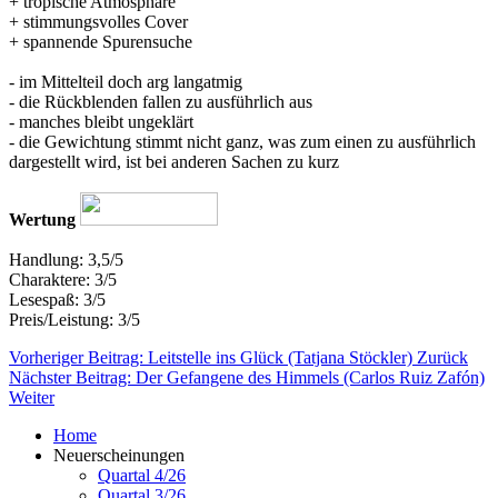
+ tropische Atmosphäre
+ stimmungsvolles Cover
+ spannende Spurensuche
- im Mittelteil doch arg langatmig
- die Rückblenden fallen zu ausführlich aus
- manches bleibt ungeklärt
- die Gewichtung stimmt nicht ganz, was zum einen zu ausführlich
dargestellt wird, ist bei anderen Sachen zu kurz
Wertung
Handlung: 3,5/5
Charaktere: 3/5
Lesespaß: 3/5
Preis/Leistung: 3/5
Vorheriger Beitrag: Leitstelle ins Glück (Tatjana Stöckler)
Zurück
Nächster Beitrag: Der Gefangene des Himmels (Carlos Ruiz Zafón)
Weiter
Home
Neuerscheinungen
Quartal 4/26
Quartal 3/26