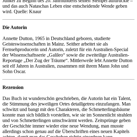
Junker zu Beginn des 20. Jahrhunderts seinen Stempel aufdrückte –
und das auch Nataschas Leben eine entscheidende Wende geben
wird. Quelle: Knaur
Die Autorin
Annette Dutton, 1965 in Deutschland geboren, studierte
Geisteswissenschaften in Mainz. Seither arbeitet sie als
Fernsehproducerin und Autorin, zuletzt für ein Australien-Special
der Wissenschaftsserie „Galileo“ sowie die zweiteilige Australien-
Reportage „Der Zug der Träume“. Mittlerweile lebt Annette Dutton
seit elf Jahren in Australien, zusammen mit ihrem Mann John und
Sohn Oscar.
Rezension
Das Buch ist wunderschön geschrieben, die Autorin hat ein Talent,
die Stimmung des jeweiligen Ortes detaillgetreu einzufangen. Man
schwitzt und bangt mit den Charakteren, die Schmetterlingsbäume
konnte man sich bildlich vorstellen, wie sie im Sonnenlicht strahlen
und von Schmetterlingen umschwärmt werden. Zeitsprünge geben
der Geschichte immer wieder eine neue Wendung, man musste
allerdings schon genau auf die Überschriften eines neuen Kapitels
achten, damit man das Geschehen richtig einordnen kann.