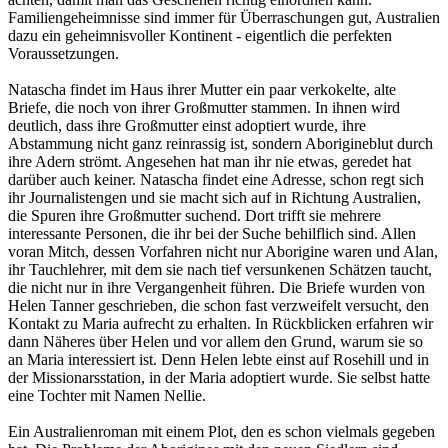
Familiengeheimnisse sind immer für Überraschungen gut, Australien
dazu ein geheimnisvoller Kontinent - eigentlich die perfekten
Voraussetzungen.
Natascha findet im Haus ihrer Mutter ein paar verkokelte, alte
Briefe, die noch von ihrer Großmutter stammen. In ihnen wird
deutlich, dass ihre Großmutter einst adoptiert wurde, ihre
Abstammung nicht ganz reinrassig ist, sondern Aborigineblut durch
ihre Adern strömt. Angesehen hat man ihr nie etwas, geredet hat
darüber auch keiner. Natascha findet eine Adresse, schon regt sich
ihr Journalistengen und sie macht sich auf in Richtung Australien,
die Spuren ihre Großmutter suchend. Dort trifft sie mehrere
interessante Personen, die ihr bei der Suche behilflich sind. Allen
voran Mitch, dessen Vorfahren nicht nur Aborigine waren und Alan,
ihr Tauchlehrer, mit dem sie nach tief versunkenen Schätzen taucht,
die nicht nur in ihre Vergangenheit führen. Die Briefe wurden von
Helen Tanner geschrieben, die schon fast verzweifelt versucht, den
Kontakt zu Maria aufrecht zu erhalten. In Rückblicken erfahren wir
dann Näheres über Helen und vor allem den Grund, warum sie so
an Maria interessiert ist. Denn Helen lebte einst auf Rosehill und in
der Missionarsstation, in der Maria adoptiert wurde. Sie selbst hatte
eine Tochter mit Namen Nellie.
Ein Australienroman mit einem Plot, den es schon vielmals gegeben