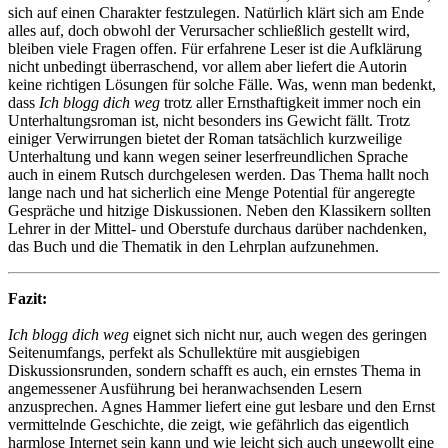
sich auf einen Charakter festzulegen. Natürlich klärt sich am Ende
alles auf, doch obwohl der Verursacher schließlich gestellt wird,
bleiben viele Fragen offen. Für erfahrene Leser ist die Aufklärung
nicht unbedingt überraschend, vor allem aber liefert die Autorin
keine richtigen Lösungen für solche Fälle. Was, wenn man bedenkt,
dass
Ich blogg dich weg
trotz aller Ernsthaftigkeit immer noch ein
Unterhaltungsroman ist, nicht besonders ins Gewicht fällt. Trotz
einiger Verwirrungen bietet der Roman tatsächlich kurzweilige
Unterhaltung und kann wegen seiner leserfreundlichen Sprache
auch in einem Rutsch durchgelesen werden. Das Thema hallt noch
lange nach und hat sicherlich eine Menge Potential für angeregte
Gespräche und hitzige Diskussionen. Neben den Klassikern sollten
Lehrer in der Mittel- und Oberstufe durchaus darüber nachdenken,
das Buch und die Thematik in den Lehrplan aufzunehmen.
Fazit:
Ich blogg dich weg
eignet sich nicht nur, auch wegen des geringen
Seitenumfangs, perfekt als Schullektüre mit ausgiebigen
Diskussionsrunden, sondern schafft es auch, ein ernstes Thema in
angemessener Ausführung bei heranwachsenden Lesern
anzusprechen. Agnes Hammer liefert eine gut lesbare und den Ernst
vermittelnde Geschichte, die zeigt, wie gefährlich das eigentlich
harmlose Internet sein kann und wie leicht sich auch ungewollt eine