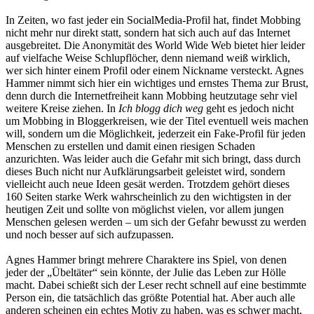
In Zeiten, wo fast jeder ein SocialMedia-Profil hat, findet Mobbing
nicht mehr nur direkt statt, sondern hat sich auch auf das Internet
ausgebreitet. Die Anonymität des World Wide Web bietet hier leider
auf vielfache Weise Schlupflöcher, denn niemand weiß wirklich,
wer sich hinter einem Profil oder einem Nickname versteckt. Agnes
Hammer nimmt sich hier ein wichtiges und ernstes Thema zur Brust,
denn durch die Internetfreiheit kann Mobbing heutzutage sehr viel
weitere Kreise ziehen. In
Ich blogg dich weg
geht es jedoch nicht
um Mobbing in Bloggerkreisen, wie der Titel eventuell weis machen
will, sondern um die Möglichkeit, jederzeit ein Fake-Profil für jeden
Menschen zu erstellen und damit einen riesigen Schaden
anzurichten. Was leider auch die Gefahr mit sich bringt, dass durch
dieses Buch nicht nur Aufklärungsarbeit geleistet wird, sondern
vielleicht auch neue Ideen gesät werden. Trotzdem gehört dieses
160 Seiten starke Werk wahrscheinlich zu den wichtigsten in der
heutigen Zeit und sollte von möglichst vielen, vor allem jungen
Menschen gelesen werden – um sich der Gefahr bewusst zu werden
und noch besser auf sich aufzupassen.
Agnes Hammer bringt mehrere Charaktere ins Spiel, von denen
jeder der „Übeltäter“ sein könnte, der Julie das Leben zur Hölle
macht. Dabei schießt sich der Leser recht schnell auf eine bestimmte
Person ein, die tatsächlich das größte Potential hat. Aber auch alle
anderen scheinen ein echtes Motiv zu haben, was es schwer macht,