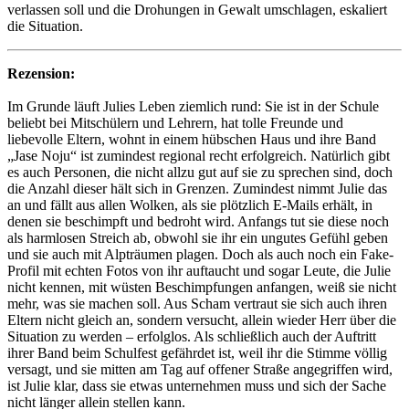
verlassen soll und die Drohungen in Gewalt umschlagen, eskaliert
die Situation.
Rezension:
Im Grunde läuft Julies Leben ziemlich rund: Sie ist in der Schule
beliebt bei Mitschülern und Lehrern, hat tolle Freunde und
liebevolle Eltern, wohnt in einem hübschen Haus und ihre Band
„Jase Noju“ ist zumindest regional recht erfolgreich. Natürlich gibt
es auch Personen, die nicht allzu gut auf sie zu sprechen sind, doch
die Anzahl dieser hält sich in Grenzen. Zumindest nimmt Julie das
an und fällt aus allen Wolken, als sie plötzlich E-Mails erhält, in
denen sie beschimpft und bedroht wird. Anfangs tut sie diese noch
als harmlosen Streich ab, obwohl sie ihr ein ungutes Gefühl geben
und sie auch mit Alpträumen plagen. Doch als auch noch ein Fake-
Profil mit echten Fotos von ihr auftaucht und sogar Leute, die Julie
nicht kennen, mit wüsten Beschimpfungen anfangen, weiß sie nicht
mehr, was sie machen soll. Aus Scham vertraut sie sich auch ihren
Eltern nicht gleich an, sondern versucht, allein wieder Herr über die
Situation zu werden – erfolglos. Als schließlich auch der Auftritt
ihrer Band beim Schulfest gefährdet ist, weil ihr die Stimme völlig
versagt, und sie mitten am Tag auf offener Straße angegriffen wird,
ist Julie klar, dass sie etwas unternehmen muss und sich der Sache
nicht länger allein stellen kann.