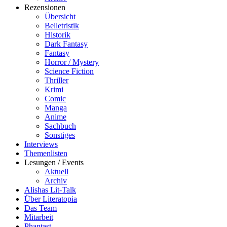
Rezensionen
Übersicht
Belletristik
Historik
Dark Fantasy
Fantasy
Horror / Mystery
Science Fiction
Thriller
Krimi
Comic
Manga
Anime
Sachbuch
Sonstiges
Interviews
Themenlisten
Lesungen / Events
Aktuell
Archiv
Alishas Lit-Talk
Über Literatopia
Das Team
Mitarbeit
Phantast