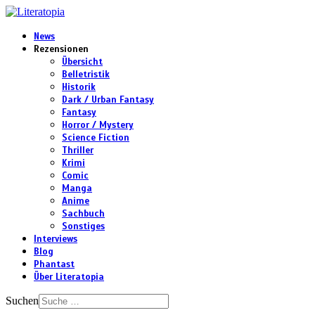
News
Rezensionen
Übersicht
Belletristik
Historik
Dark / Urban Fantasy
Fantasy
Horror / Mystery
Science Fiction
Thriller
Krimi
Comic
Manga
Anime
Sachbuch
Sonstiges
Interviews
Blog
Phantast
Über Literatopia
Suchen