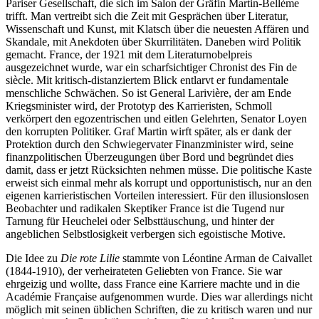
Pariser Gesellschaft, die sich im Salon der Gräfin Martin-Bellème
trifft. Man vertreibt sich die Zeit mit Gesprächen über Literatur,
Wissenschaft und Kunst, mit Klatsch über die neuesten Affären und
Skandale, mit Anekdoten über Skurrilitäten. Daneben wird Politik
gemacht. France, der 1921 mit dem Literaturnobelpreis
ausgezeichnet wurde, war ein scharfsichtiger Chronist des Fin de
siècle. Mit kritisch-distanziertem Blick entlarvt er fundamentale
menschliche Schwächen. So ist General Larivière, der am Ende
Kriegsminister wird, der Prototyp des Karrieristen, Schmoll
verkörpert den egozentrischen und eitlen Gelehrten, Senator Loyen
den korrupten Politiker. Graf Martin wirft später, als er dank der
Protektion durch den Schwiegervater Finanzminister wird, seine
finanzpolitischen Überzeugungen über Bord und begründet dies
damit, dass er jetzt Rücksichten nehmen müsse. Die politische Kaste
erweist sich einmal mehr als korrupt und opportunistisch, nur an den
eigenen karrieristischen Vorteilen interessiert. Für den illusionslosen
Beobachter und radikalen Skeptiker France ist die Tugend nur
Tarnung für Heuchelei oder Selbsttäuschung, und hinter der
angeblichen Selbstlosigkeit verbergen sich egoistische Motive.
Die Idee zu
Die rote Lilie
stammte von Léontine Arman de Caivallet
(1844-1910), der verheirateten Geliebten von France. Sie war
ehrgeizig und wollte, dass France eine Karriere machte und in die
Académie Française aufgenommen wurde. Dies war allerdings nicht
möglich mit seinen üblichen Schriften, die zu kritisch waren und nur