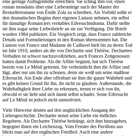
eine geringe Auflagenhöhe erreichten. Sie schlug ihm vor, einen
roman mondains über eine Liebesintrige nach der Manier der
Bestsellerromane von Émile Zola zu schreiben. Als Vorbild sollte er
den dramatischen Beginn ihrer eigenen Liaison nehmen, ein selbst
für damalige Romanciers veritables Eifersuchtsdrama. Dafür stellte
sie ihm sogar seine Liebesbriefe an sie zur Verfügung. Die Briefe
wurden 1984 publiziert. Ein Vergleich zeigt, dass France zahlreiche
Details und Formulierungen in den Roman übernommen hat. Die
Liaison von France und Madame de Caillavet hielt bis zu deren Tod
im Jahr 1910, anders als die von Dechartre und Thérèse. Dechartres
Verhalten ist schwer nachzuvollziehen, auch Frances Zeitgenossen
hatten damit Probleme. Als die Affäre beginnt, hat sich Thérèse
bereits von Le Ménil getrennt. Sie verheimlicht ihm die Affäre und
lügt, aber nur um ihn zu schonen, denn sie weiß um seine maßlose
Eifersucht. Am Ende aber offenbart sie ihm die ganze Wahrheit und
es gibt keinen Grund für ihn, ihr nicht zu glauben. Außerstande, die
Wahrhaftigkeit ihrer Liebe zu erkennen, trennt er sich von ihr,
obwohl er sie liebt und sich damit selbst schadet. Seine Eifersucht
auf Le Ménil ist jedoch nicht unmotiviert.
Viele Hinweise deuten auf den unglücklichen Ausgang der
Liebesgeschichte. Dechartre nennt seine Liebe ein tödliches
Begehren. Als Dechartre Thérèse bedrängt, sich ihm hinzugeben,
begegnet ihnen ein Leichenzug. Vom Fenster des Pavillons aus
blickt man auf den englischen Friedhof. Auch eine andere