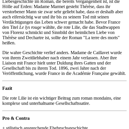
Liebesgeschichte im Roman, die bereits Vergangenheit ist, ist die
Hölle auf Erden: Madame Marmet gesteht Thérèse, dass ihr
verstorbener Mann sie zwar sehr geliebt habe, dass er deshalb aber
auch eifersüchtig war und ihr bis zu seinem Tod mit seinen
Verdächtigungen das Leben schwer gemacht habe. Bevor France
den Titel
Le lys rouge
wählte, die rote Lilie, die das Stadtwappen
von Florenz schmückt und Sinnbild der heimlichen Liebe von
Thérèse und Dechartre ist, sollte der Roman "La terre des morts"
heißen.
Die wahre Geschichte verlief anders. Madame de Caillavet wurde
von ihrem Zweitliebhaber nach einem Jahr verlassen. Aber ihre
Liaison mit France hielt unter Duldung ihres Gatten und der
Gesellschaft bis zu ihrem Tod. 1896, zwei Jahre nach der
Veröffentlichung, wurde France in die Académie Française gewählt.
Fazit
Die rote Lilie ist ein wichtiger Beitrag zum roman mondains, eine
komplexe und unterhaltsame Gesellschaftssatire.
Pro & Contra
+ stilistisch ansprechende Ehebruchsgeschichte