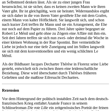
an Selbstmord denken lässt. Als sie zu einer jungen Frau
heranwächst, ist sie sicher, dass es keinen zweiten Mann wie ihren
Vater gibt. Ihr ist gleichgültig, wen sie heiratet. Widerstandslos ergibt
sie sich daher in die von ihrem Vater gestiftete Ehe mit dem Grafen,
einem Mann von kalter Höflichkeit. Sie langweilt sich, und schon
nach kurzer Zeit treffen ihr Mann und sie ein Arrangement, die Ehe
nur noch auf dem Papier zu führen. Drei Jahre später begegnet sie
Robert Le Ménil und geht ohne zu Zögern eine Affäre mit ihm ein.
Seit drei Jahren treffen sie sich nun zwei- oder dreimal die Woche in
einer kleinen Wohnung in der Rue Spontini. Ihre vermeintliche
Liebe ist jedoch nur eine tiefe Zuneigung und im Stillen langweilt
sie sich mit dem konventionellen und ein wenig schlichten Le
Ménil.
Als der Bildhauer Jacques Dechartre Thérèse in Florenz seine Liebe
gesteht, entwickelt sich zwischen ihnen eine leidenschaftliche
Beziehung. Diese wird überschattet durch Thérèses früheren
Geliebten und die maßlose Eifersucht Dechartres.
Rezension
Vor dem Hintergrund der politisch instabilen Zeit nach dem deutsch-
französischen Krieg entfaltet Anatole France in seinem
Schlüsselroman
Die rote Lilie
ein zeitgenössisches Porträt der feinen