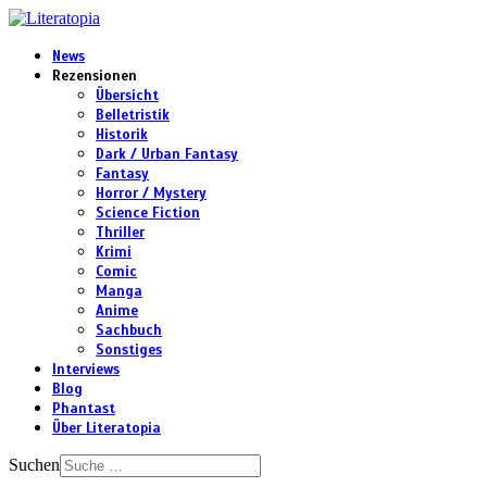
News
Rezensionen
Übersicht
Belletristik
Historik
Dark / Urban Fantasy
Fantasy
Horror / Mystery
Science Fiction
Thriller
Krimi
Comic
Manga
Anime
Sachbuch
Sonstiges
Interviews
Blog
Phantast
Über Literatopia
Suchen