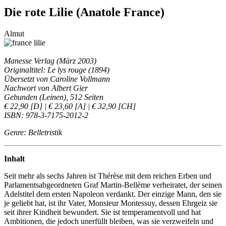
Die rote Lilie (Anatole France)
Almut
Manesse Verlag (März 2003)
Originaltitel: Le lys rouge (1894)
Übersetzt von Caroline Vollmann
Nachwort von Albert Gier
Gebunden (Leinen), 512 Seiten
€ 22,90
[D] |
€ 23,60
[A] |
€ 32,90
[CH]
ISBN: 978-3-7175-2012-2
Genre: Belletristik
Inhalt
Seit mehr als sechs Jahren ist Thérèse mit dem reichen Erben und
Parlamentsabgeordneten Graf Martin-Bellème verheiratet, der seinen
Adelstitel dem ersten Napoleon verdankt. Der einzige Mann, den sie
je geliebt hat, ist ihr Vater, Monsieur Montessuy, dessen Ehrgeiz sie
seit ihrer Kindheit bewundert. Sie ist temperamentvoll und hat
Ambitionen, die jedoch unerfüllt bleiben, was sie verzweifeln und