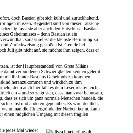
ofort, doch Bastian gibt sich kühl und zurückhaltend.
erbringen müssen. Begeistert sind von dieser Tatsache
chzeitig fasst sie aber auch den Entschluss, Bastian
eines Geheimnisses – denn Bastian ist ein
 verwundbar, sodass selbst die kleinste Berührung zu
g und Zurückweisung gestoßen ist. Gerade bei
 Juli gibt nicht auf, sie möchte ihm zeigen, dass er
etzen, ist der Hauptbestandteil von Greta Miláns
die damit verbundenen Schwierigkeiten kennen gelernt
insam mit ihr hinter Bastians Geheimnis zu kommen.
lingskind heranzukommen und wirklich zu ihm
ln, denn auch hier fällt es dem Leser relativ leicht,
ürlich ein – und so zeigt sich, dass man zwar behutsam,
t, dass es sich um ganz normale Menschen handelt, die
 sich selbst und anderen gegenüber. Es wird deutlich,
ch wenn man die Hintergründe der Narben kennt, kann
für einen möglichen Umgang mit diesen fragilen
die jedes Mal wieder