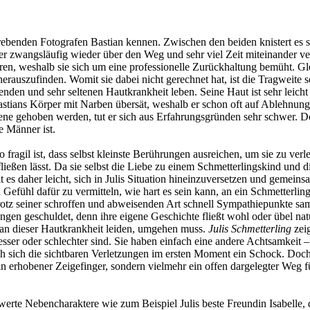
strebenden Fotografen Bastian kennen. Zwischen den beiden knistert es s
tter zwangsläufig wieder über den Weg und sehr viel Zeit miteinander v
ren, weshalb sie sich um eine professionelle Zurückhaltung bemüht. Glei
auszufinden. Womit sie dabei nicht gerechnet hat, ist die Tragweite s
nden und sehr seltenen Hautkrankheit leben. Seine Haut ist sehr leicht
stians Körper mit Narben übersät, weshalb er schon oft auf Ablehnun
e gehoben werden, tut er sich aus Erfahrungsgründen sehr schwer. Doch
e Männer ist.
o fragil ist, dass selbst kleinste Berührungen ausreichen, um sie zu verl
ießen lässt. Da sie selbst die Liebe zu einem Schmetterlingskind und 
ällt es daher leicht, sich in Julis Situation hineinzuversetzen und geme
n Gefühl dafür zu vermitteln, wie hart es sein kann, an ein Schmetter
otz seiner schroffen und abweisenden Art schnell Sympathiepunkte samme
ngen geschuldet, denn ihre eigene Geschichte fließt wohl oder übel nat
e an dieser Hautkrankheit leiden, umgehen muss.
Julis Schmetterling
zeig
sser oder schlechter sind. Sie haben einfach eine andere Achtsamkeit –
ich sich die sichtbaren Verletzungen im ersten Moment ein Schock. Do
n erhobener Zeigefinger, sondern vielmehr ein offen dargelegter Weg 
werte Nebencharaktere wie zum Beispiel Julis beste Freundin Isabelle, 