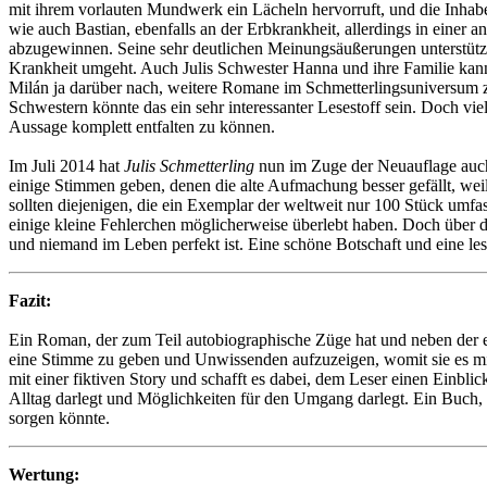
mit ihrem vorlauten Mundwerk ein Lächeln hervorruft, und die Inhaberi
wie auch Bastian, ebenfalls an der Erbkrankheit, allerdings in einer a
abzugewinnen. Seine sehr deutlichen Meinungsäußerungen unterstütze
Krankheit umgeht. Auch Julis Schwester Hanna und ihre Familie kann
Milán ja darüber nach, weitere Romane im Schmetterlingsuniversum z
Schwestern könnte das ein sehr interessanter Lesestoff sein. Doch vie
Aussage komplett entfalten zu können.
Im Juli 2014 hat
Julis Schmetterling
nun im Zuge der Neuauflage auch 
einige Stimmen geben, denen die alte Aufmachung besser gefällt, we
sollten diejenigen, die ein Exemplar der weltweit nur 100 Stück umfas
einige kleine Fehlerchen möglicherweise überlebt haben. Doch über di
und niemand im Leben perfekt ist. Eine schöne Botschaft und eine les
Fazit:
Ein Roman, der zum Teil autobiographische Züge hat und neben der er
eine Stimme zu geben und Unwissenden aufzuzeigen, womit sie es mit
mit einer fiktiven Story und schafft es dabei, dem Leser einen Einbli
Alltag darlegt und Möglichkeiten für den Umgang darlegt. Ein Buch, d
sorgen könnte.
Wertung: