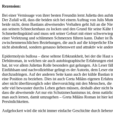
Rezension:
Bei einer Vernissage von ihrer besten Freundin lernt Julietta den auf
Der Zufall will, dass die beiden sich bei einem Auftrag von Julis Mu
beide nicht, denn Bastians abweisendes Verhalten geht Juli an die Nie
aus seinem Schneckenhaus zu locken und den Grund für seine Kälte her
Schmetterlingskind und muss seit seiner Geburt mit einer schwerwiege
einer Verletzung und schlimmen Schmerzen führen kann. Daher ist Ba
zwischenmenschlichen Beziehungen, die auch auf die körperliche Eben
nicht abstoßend, sondern genauso liebenswert und attraktiv wie ander
Epidermolysis bullosa – diese seltene Erbkrankheit, bei der die Haut s
Debütroman, in welchen sie auch autobiographische Erfahrungen einfl
hat, ist vor allem Juliettas Rolle besonders gut gelungen. Als Leser f
Einfühlsam und nachvollziehbar gelingt es der Autorin, dem Leser ei
durchzudringen. Auf der anderen Seite kann auch der kühle Bastian tr
eine Position zu beziehen. Dies ist auch Greta Miláns eigenen Erfahru
aber nicht überfürsorglich oder übervorsichtig mit den Menschen, di
sehr viel bewusster durchs Leben gehen müssen, deshalb aber nicht be
dass die abweisende Art nur ein Schutzmechanismus ist, denn natürl
man auch lernen, damit umzugehen – Greta Miláns Roman ist hier kei
Persönlichkeiten.
Aufgelockert wird die nicht immer einfache Geschichte durch liebens