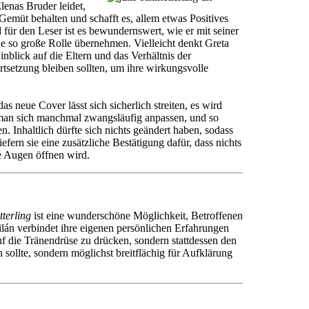
lenas Bruder leidet,
 Gemüt behalten und schafft es, allem etwas Positives
ür den Leser ist es bewundernswert, wie er mit seiner
e so große Rolle übernehmen. Vielleicht denkt Greta
blick auf die Eltern und das Verhältnis der
rtsetzung bleiben sollten, um ihre wirkungsvolle
neue Cover lässt sich sicherlich streiten, es wird
s man sich manchmal zwangsläufig anpassen, und so
. Inhaltlich dürfte sich nichts geändert haben, sodass
ern sie eine zusätzliche Bestätigung dafür, dass nichts
le Augen öffnen wird.
tterling
ist eine wunderschöne Möglichkeit, Betroffenen
án verbindet ihre eigenen persönlichen Erfahrungen
auf die Tränendrüse zu drücken, sondern stattdessen den
sollte, sondern möglichst breitflächig für Aufklärung