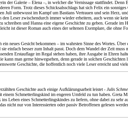
n der Galerie – Elena –, in welcher die Vernissage stattfindet. Denn E
nderen Form. Trotz dieses Schicksalsschlags hat sich Felix ein sonniges
n Juli unbewusst im Kampf um Bastians Vertrauen und sein Herz, und f
 den Leser zwischendurch immer wieder erheitern, auch wenn sie kein
u schreiben und Hanna eine eigene Geschichte zu geben. Gerade im Hin
lleicht ist dieser Roman auch eines der seltenen Exemplare, die ohne Fo
ein neues Gesicht bekommen – im wahrsten Sinne des Wortes. Über das 
il sie einfach besser zum Inhalt passt. Doch dem Wandel der Zeit mus
senden Erstauflage im Regal stehen haben, ihre Ausgabe in Ehren halten
e kann man gerne hinwegsehen, denn gerade in solchen Geschichten lief
enswerte Geschichte, die hoffentlich noch viele Leser erreicht und vie
zählten Geschichte auch einige Aufklärungsarbeit leistet -
Julis Schme
 einem Schmetterlingskind im engeren Umfeld zu tun haben. Greta Mil
ck ins Leben eines Schmetterlingskindes zu liefern, ohne dabei zu sehr 
as nicht nur von Interessierten oder passiv Betroffenen gelesen werden 