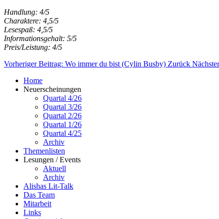
Handlung: 4/5
Charaktere: 4,5/5
Lesespaß: 4,5/5
Informationsgehalt: 5/5
Preis/Leistung: 4/5
Vorheriger Beitrag: Wo immer du bist (Cylin Busby)
Zurück
Nächster
Home
Neuerscheinungen
Quartal 4/26
Quartal 3/26
Quartal 2/26
Quartal 1/26
Quartal 4/25
Archiv
Themenlisten
Lesungen / Events
Aktuell
Archiv
Alishas Lit-Talk
Das Team
Mitarbeit
Links