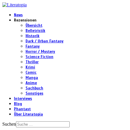
News
Rezensionen
Übersicht
Belletristik
Historik
Dark / Urban Fantasy
Fantasy
Horror / Mystery
Science Fiction
Thriller
Krimi
Comic
Manga
Anime
Sachbuch
Sonstiges
Interviews
Blog
Phantast
Über Literatopia
Suchen